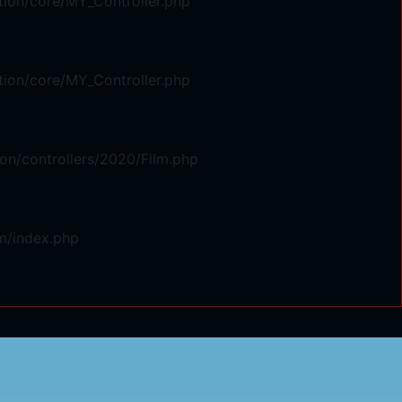
ion/core/MY_Controller.php
ion/core/MY_Controller.php
on/controllers/2020/Film.php
m/index.php