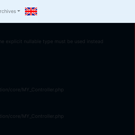
com/oyster/system/core/Exceptions.php
on line
75
rchives
e explicit nullable type must be used instead
ion/core/MY_Controller.php
ion/core/MY_Controller.php