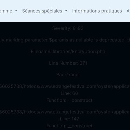
omepages/13/d456025738/htdocs/www.etrangefestival.
ramme
Séances spéciales
Informations pratiques
A
A PHP ERROR WAS ENCOUNTERED
Severity: 8192
tly marking parameter $params as nullable is deprecated, th
Filename: libraries/Encryption.php
Line Number: 371
Backtrace:
56025738/htdocs/www.etrangefestival.com/oyster/applicat
Line: 60
Function: __construct
56025738/htdocs/www.etrangefestival.com/oyster/applicat
Line: 142
Function: __construct