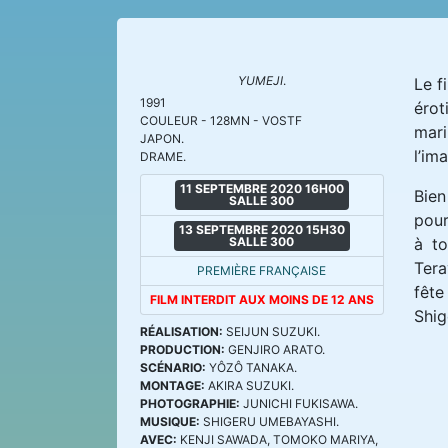
YUMEJI
.
Le f
1991
érot
COULEUR - 128MN - VOSTF
mari
JAPON.
l’im
DRAME.
11 SEPTEMBRE 2020 16H00
Bien
SALLE 300
pour
13 SEPTEMBRE 2020 15H30
SALLE 300
à to
Tera
PREMIÈRE FRANÇAISE
fête
FILM INTERDIT AUX MOINS DE 12 ANS
Shig
RÉALISATION:
SEIJUN SUZUKI.
PRODUCTION:
GENJIRO ARATO.
SCÉNARIO:
YÔZÔ TANAKA.
MONTAGE:
AKIRA SUZUKI.
PHOTOGRAPHIE:
JUNICHI FUKISAWA.
MUSIQUE:
SHIGERU UMEBAYASHI.
AVEC:
KENJI SAWADA, TOMOKO MARIYA,