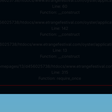
56025738/htdocs/www.etrangefestival.com/oyster/applicat
Line: 60
Function: __construct
56025738/htdocs/www.etrangefestival.com/oyster/applicat
Line: 142
Function: __construct
6025738/htdocs/www.etrangefestival.com/oyster/applicati
Line: 13
Function: __construct
/homepages/13/d456025738/htdocs/www.etrangefestival.co
Line: 315
Function: require_once