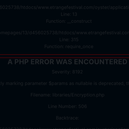
6025738/htdocs/www.etrangefestival.com/oyster/applicati
Line: 13
Function: __construct
/homepages/13/d456025738/htdocs/www.etrangefestival.co
Line: 315
Function: require_once
A PHP ERROR WAS ENCOUNTERED
Severity: 8192
tly marking parameter $params as nullable is deprecated, th
Filename: libraries/Encryption.php
Line Number: 506
Backtrace: