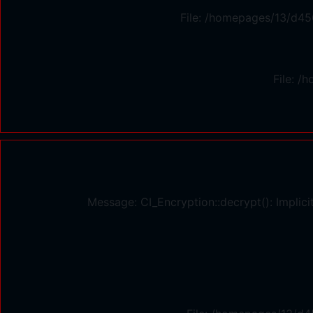
File: /homepages/13/d45
File: 
Message: CI_Encryption::decrypt(): Implici