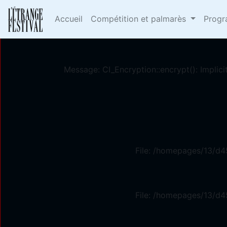
Deprecated
: Constant E_STRICT is deprecated in
/h
Accueil
Compétition et palmarès
Prog
Message: CI_Encryption::encrypt(): Implici
File: /homepages/13/d4
File: /homepages/13/d4