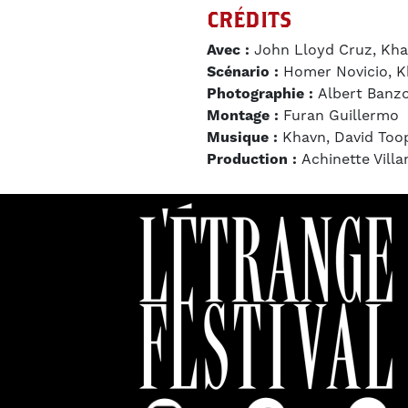
CRÉDITS
Avec :
John Lloyd Cruz, Khav
Scénario :
Homer Novicio, 
Photographie :
Albert Banz
Montage :
Furan Guillermo
Musique :
Khavn, David Too
Production :
Achinette Vill