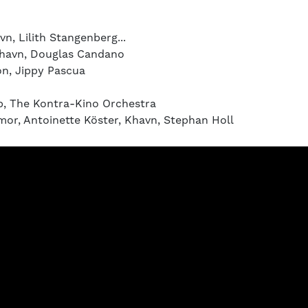
n, Lilith Stangenberg...
Khavn, Douglas Candano
on, Jippy Pascua
p, The Kontra-Kino Orchestra
amor, Antoinette Köster, Khavn, Stephan Holl