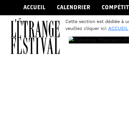
ACCUEIL
CALENDRIER
COMPÉTIT
Cette section est dédiée à u
veuillez cliquer ici:
ACCUEIL