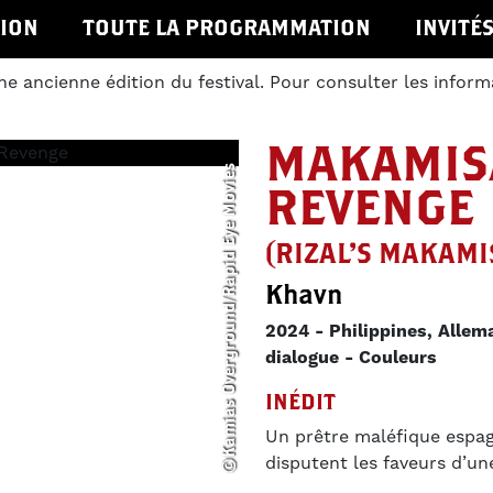
ION
TOUTE LA PROGRAMMATION
INVITÉ
ne ancienne édition du festival. Pour consulter les inform
MAKAMIS
©Kamias Overground/Rapid Eye Movies
REVENGE
(RIZAL'S MAKAMI
Khavn
2024
Philippines, Allem
dialogue
Couleurs
INÉDIT
Un prêtre maléfique espag
disputent les faveurs d’un