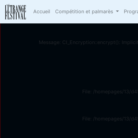
Deprecated
: Constant E_STRICT is deprecated in
/h
Accueil
Compétition et palmarès
Prog
Message: CI_Encryption::encrypt(): Implici
File: /homepages/13/d4
File: /homepages/13/d4