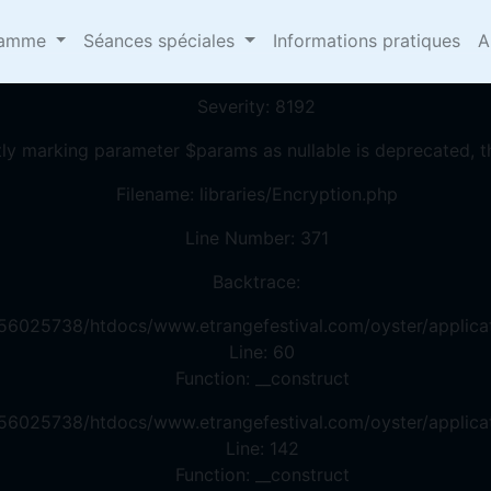
omepages/13/d456025738/htdocs/www.etrangefestival.
ramme
Séances spéciales
Informations pratiques
A
A PHP ERROR WAS ENCOUNTERED
Severity: 8192
tly marking parameter $params as nullable is deprecated, th
Filename: libraries/Encryption.php
Line Number: 371
Backtrace:
56025738/htdocs/www.etrangefestival.com/oyster/applicat
Line: 60
Function: __construct
56025738/htdocs/www.etrangefestival.com/oyster/applicat
Line: 142
Function: __construct