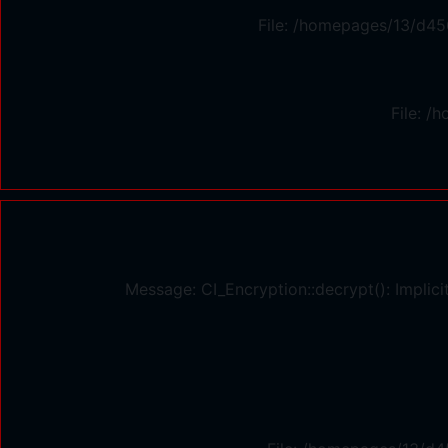
File: /homepages/13/d45
File: 
Message: CI_Encryption::decrypt(): Implici