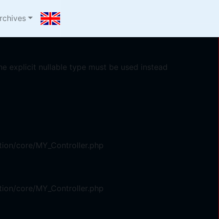
com/oyster/system/core/Exceptions.php
on line
75
rchives
e explicit nullable type must be used instead
ion/core/MY_Controller.php
ion/core/MY_Controller.php