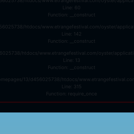
56025738/htdocs/www.etrangefestival.com/oyster/applicat
Line: 60
Function: __construct
56025738/htdocs/www.etrangefestival.com/oyster/applicat
Line: 142
Function: __construct
6025738/htdocs/www.etrangefestival.com/oyster/applicati
Line: 13
Function: __construct
/homepages/13/d456025738/htdocs/www.etrangefestival.co
Line: 315
Function: require_once