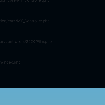
ion/core/MY_Controller.php
ion/core/MY_Controller.php
on/controllers/2020/Film.php
m/index.php