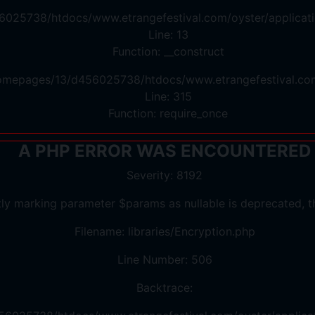
6025738/htdocs/www.etrangefestival.com/oyster/applicati
Line: 13
Function: __construct
/homepages/13/d456025738/htdocs/www.etrangefestival.co
Line: 315
Function: require_once
A PHP ERROR WAS ENCOUNTERED
Severity: 8192
tly marking parameter $params as nullable is deprecated, th
Filename: libraries/Encryption.php
Line Number: 506
Backtrace: