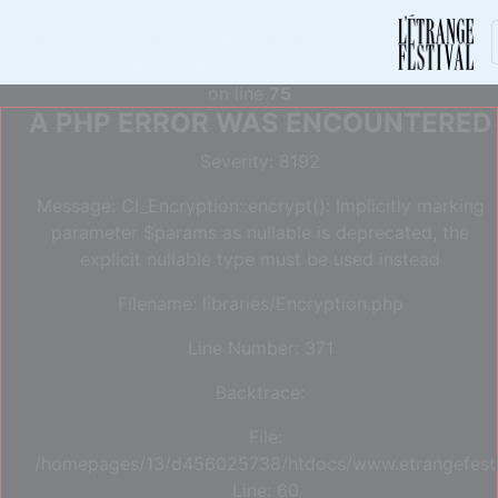
Deprecated
: Constant E_STRICT is deprecated in
/homepages/13/d456025738/htdocs/www.etrangefestiva
on line
75
A PHP ERROR WAS ENCOUNTERED
Severity: 8192
Message: CI_Encryption::encrypt(): Implicitly marking
parameter $params as nullable is deprecated, the
explicit nullable type must be used instead
Filename: libraries/Encryption.php
Line Number: 371
Backtrace:
File:
/homepages/13/d456025738/htdocs/www.etrangefestiva
Line: 60