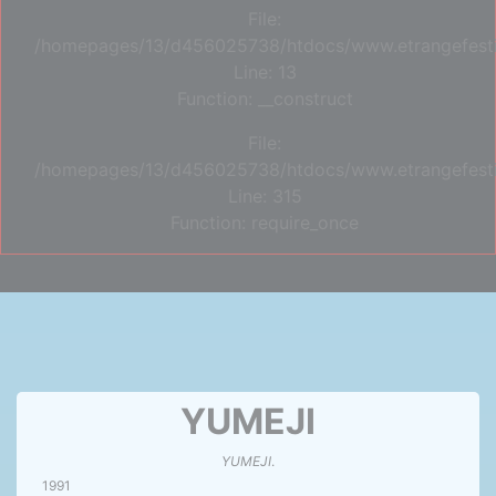
File:
/homepages/13/d456025738/htdocs/www.etrangefestiva
Line: 13
Function: __construct
File:
/homepages/13/d456025738/htdocs/www.etrangefesti
Line: 315
Function: require_once
YUMEJI
YUMEJI
.
1991