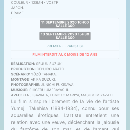
COULEUR - 128MN - VOSTF
JAPON.
DRAME.
11 SEPTEMBRE 2020 16H00
SALLE 300
13 SEPTEMBRE 2020 15H30
SALLE 300
PREMIÈRE FRANÇAISE
FILM INTERDIT AUX MOINS DE 12 ANS
RÉALISATION:
SEIJUN SUZUKI.
PRODUCTION:
GENJIRO ARATO.
SCÉNARIO:
YÔZÔ TANAKA.
MONTAGE:
AKIRA SUZUKI.
PHOTOGRAPHIE:
JUNICHI FUKISAWA.
MUSIQUE:
SHIGERU UMEBAYASHI.
AVEC:
KENJI SAWADA, TOMOKO MARIYA, MASUMI MIYAZAKI.
Le film s’inspire librement de la vie de l’artiste
Yumeji Takehisa (1884-1934), connu pour ses
aquarelles érotiques. L’artiste entretient une
relation avec une veuve, déclenchant la jalousie
du fantôme de son mari et de l’amant qui