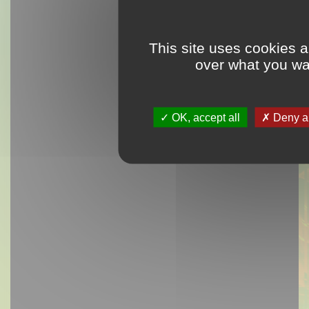
This site uses cookies a
over what you wan
OK, accept all
Deny al