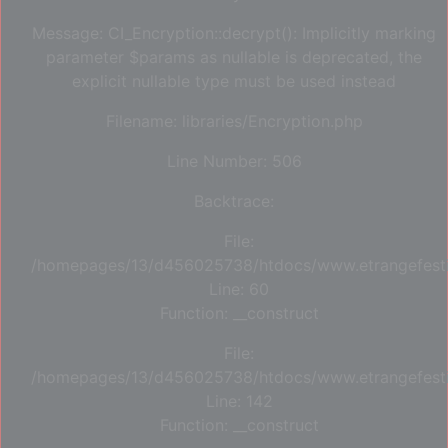
Message: CI_Encryption::decrypt(): Implicitly marking
parameter $params as nullable is deprecated, the
explicit nullable type must be used instead
Filename: libraries/Encryption.php
Line Number: 506
Backtrace:
File:
/homepages/13/d456025738/htdocs/www.etrangefestiva
Line: 60
Function: __construct
File:
/homepages/13/d456025738/htdocs/www.etrangefestiva
Line: 142
Function: __construct