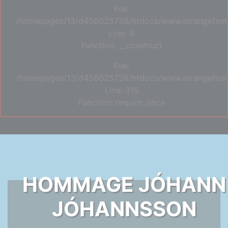
File:
/homepages/13/d456025738/htdocs/www.etrangefestiva
Line: 8
Function: __construct
File:
/homepages/13/d456025738/htdocs/www.etrangefesti
Line: 315
Function: require_once
HOMMAGE JÓHANN
JÓHANNSSON