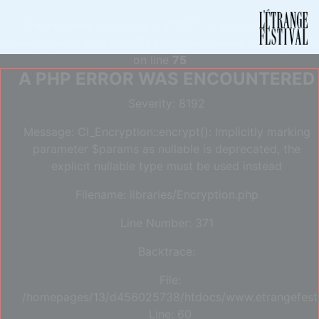
Deprecated
: Constant E_STRICT is deprecated in
/homepages/13/d456025738/htdocs/www.etrangefestiva
on line
75
A PHP ERROR WAS ENCOUNTERED
Severity: 8192
Message: CI_Encryption::encrypt(): Implicitly marking
parameter $params as nullable is deprecated, the
explicit nullable type must be used instead
Filename: libraries/Encryption.php
Line Number: 371
Backtrace:
File:
/homepages/13/d456025738/htdocs/www.etrangefestiva
Line: 60