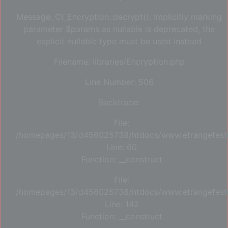
Message: CI_Encryption::decrypt(): Implicitly marking
parameter $params as nullable is deprecated, the
explicit nullable type must be used instead
Filename: libraries/Encryption.php
Line Number: 506
Backtrace:
File:
/homepages/13/d456025738/htdocs/www.etrangefestiva
Line: 60
Function: __construct
File:
/homepages/13/d456025738/htdocs/www.etrangefestiva
Line: 142
Function: __construct