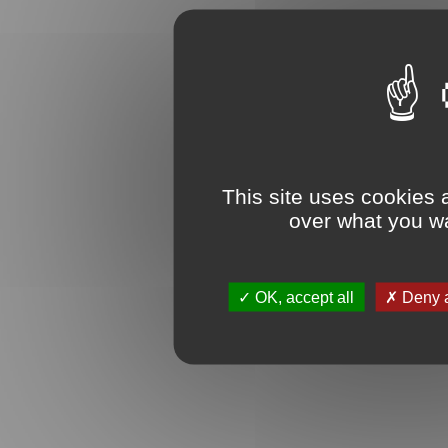
This site uses cookies 
over what you wa
OK, accept all
Deny a