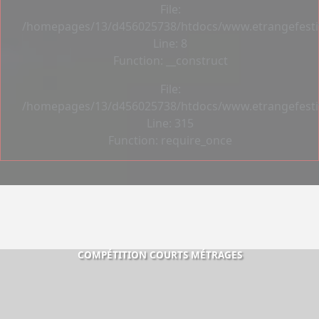
File:
/homepages/13/d456025738/htdocs/www.etrangefestiva
Line: 8
Function: __construct
File:
/homepages/13/d456025738/htdocs/www.etrangefesti
Line: 315
Function: require_once
COMPÉTITION COURTS MÉTRAGES