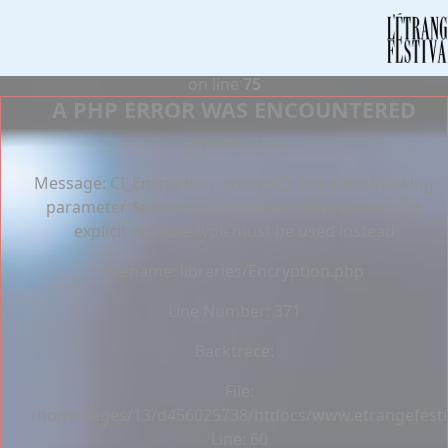
Deprecated
: Constant E_STRICT is deprecated in
/homepages/13/d456025738/htdocs/www.etrangefestiva
on line
75
A PHP ERROR WAS ENCOUNTERED
Severity: 8192
Message: CI_Encryption::encrypt(): Implicitly marking
parameter $params as nullable is deprecated, the
explicit nullable type must be used instead
Filename: libraries/Encryption.php
Line Number: 371
Backtrace:
File:
/homepages/13/d456025738/htdocs/www.etrangefestiva
Line: 60