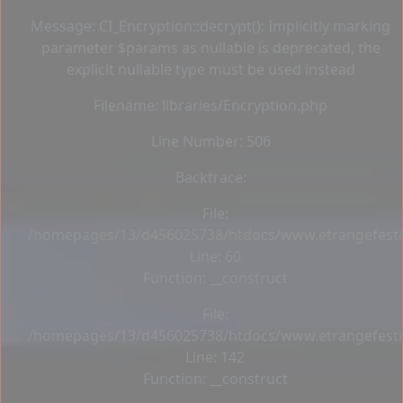
Message: CI_Encryption::decrypt(): Implicitly marking
parameter $params as nullable is deprecated, the
explicit nullable type must be used instead
Filename: libraries/Encryption.php
Line Number: 506
Backtrace:
File:
/homepages/13/d456025738/htdocs/www.etrangefestiva
Line: 60
Function: __construct
File:
/homepages/13/d456025738/htdocs/www.etrangefestiva
Line: 142
Function: __construct