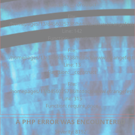
Function: __construct
File:
/homepages/13/d456025738/htdocs/www.etrangefestiva
Line: 142
Function: __construct
File:
/homepages/13/d456025738/htdocs/www.etrangefestiva
Line: 13
Function: __construct
File:
/homepages/13/d456025738/htdocs/www.etrangefesti
Line: 315
Function: require_once
A PHP ERROR WAS ENCOUNTERED
Severity: 8192