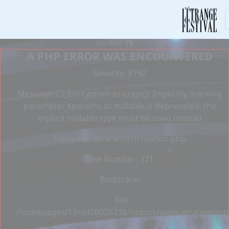
Deprecated
: Constant E_STRICT is deprecated in
/homepages/13/d456025738/htdocs/www.etrangefestiva
on line
75
A PHP ERROR WAS ENCOUNTERED
Severity: 8192
Message: CI_Encryption::encrypt(): Implicitly marking
parameter $params as nullable is deprecated, the
explicit nullable type must be used instead
Filename: libraries/Encryption.php
Line Number: 371
Backtrace:
File:
/homepages/13/d456025738/htdocs/www.etrangefestiva
Line: 60