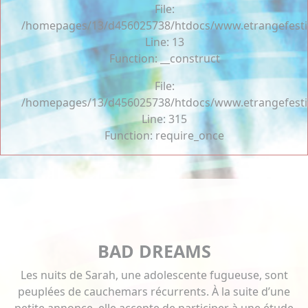
File:
/homepages/13/d456025738/htdocs/www.etrangefestiva
Line: 13
Function: __construct
File:
/homepages/13/d456025738/htdocs/www.etrangefesti
Line: 315
Function: require_once
BAD DREAMS
Les nuits de Sarah, une adolescente fugueuse, sont
peuplées de cauchemars récurrents. À la suite d’une