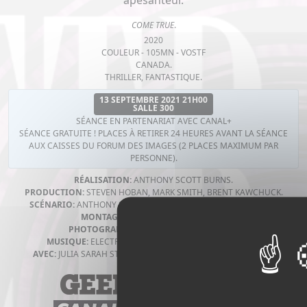
apesanteur.
COME TRUE
.
2020
COULEUR - 105MN - VOSTF
CANADA.
THRILLER, FANTASTIQUE.
13 SEPTEMBRE 2021 21H00
SALLE 300
SÉANCE EN PARTENARIAT AVEC CANAL+
SÉANCE GRATUITE ! PLACES À RETIRER 24 HEURES AVANT LA SÉANCE
AUX CAISSES DU FORUM DES IMAGES (2 PLACES MAXIMUM PAR
PERSONNE).
RÉALISATION:
ANTHONY SCOTT BURNS.
PRODUCTION:
STEVEN HOBAN, MARK SMITH, BRENT KAWCHUCK.
SCÉNARIO:
ANTHONY SCOTT BURNS, DANIEL WEISSENBERGER.
MONTAGE:
ANTHONY SCOTT BURNS.
PHOTOGRAPHIE:
ANTHONY SCOTT BURNS.
MUSIQUE:
ELECTRIC YOUTH, ANTHONY SCOTT BURNS.
AVEC:
JULIA SARAH STONE, LANDON LIBOIRON, CARLEE RYSKI.