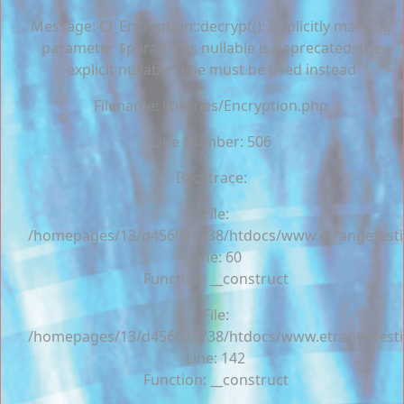
Message: CI_Encryption::decrypt(): Implicitly marking
parameter $params as nullable is deprecated, the
explicit nullable type must be used instead
Filename: libraries/Encryption.php
Line Number: 506
Backtrace:
File:
/homepages/13/d456025738/htdocs/www.etrangefestiva
Line: 60
Function: __construct
File:
/homepages/13/d456025738/htdocs/www.etrangefestiva
Line: 142
Function: __construct