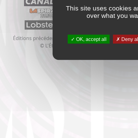
This site uses cookies a
over what you wan
Éditions précédentes:
2020
2019
2018
2017
2016
OK, accept all
Deny al
© L'Étrange Festival 2021