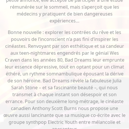
petite annonce, elle accepte de participer à une étude
rémunérée sur le sommeil, mais s’aperçoit que les
médecins y pratiquent de bien dangereuses
expériences…
Bonne nouvelle : explorer les contrées du rêve et les
pouvoirs de l’inconscient n’a pas fini d’inspirer les
cinéastes. Renvoyant par son esthétique et sa candeur
aux teen-nightmares engendrés par le génial Wes
Craven dans les années 80, Bad Dreams leur emprunte
leur essence dépressive, tout en optant pour un climat
éthéré, un rythme somnambulique épousant la dérive
de son héroïne. Bad Dreams révèle la fabuleuse Julia
Sarah Stone – et sa fascinante beauté –, qui nous
transmet à chaque instant son désespoir et son
errance. Pour son deuxième long-métrage, le cinéaste
canadien Anthony Scott Burns nous propose une
œuvre aussi lancinante que sa musique co-écrite avec le
groupe synthpop Electric Youth entre mélancolie et