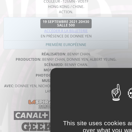
COULEUR - 126MN - VOSTF
HONG KONG / CHINE.
ACTION.
19 SEPTEMBRE 2021 20H30
SALLE 500
ACCÉDER À LA BILLETERIE
EN PRÉSENCE DE DONNIE YEN
PREMIÈRE EUROPÉENNE
RÉALISATION:
BENNY CHAN.
PRODUCTION:
BENNY CHAN, DONNIE YEN, ALBERT YEUNG.
SCÉNARIO:
BENNY CHAN.
MONTAGE:
CURRAN PANG.
PHOTOGRAPHIE:
YUEN MAN FUNG.
MUSIQUE:
NICOLAS ERRÈRA.
AVEC:
DONNIE YEN, NICHOLAS TSE, JEANA HO, RAY LUI, PATRICK TAM, BEN
LAM, DEEP NG, KANG YU.
This site uses cookies a
over what you wan