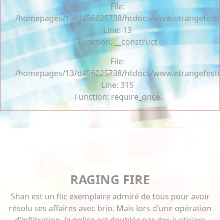
File:
/homepages/13/d456025738/htdocs/www.etrangefestiva
Line: 13
Function: __construct
File:
/homepages/13/d456025738/htdocs/www.etrangefesti
Line: 315
Function: require_once
RAGING FIRE
Shan est un flic exemplaire admiré de tous pour avoir
résolu ses affaires avec brio. Mais lors d’une opération