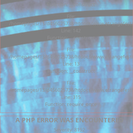
Function: __construct
File:
/homepages/13/d456025738/htdocs/www.etrangefestiva
Line: 142
Function: __construct
File:
/homepages/13/d456025738/htdocs/www.etrangefestiva
Line: 13
Function: __construct
File:
/homepages/13/d456025738/htdocs/www.etrangefesti
Line: 315
Function: require_once
A PHP ERROR WAS ENCOUNTERED
Severity: 8192