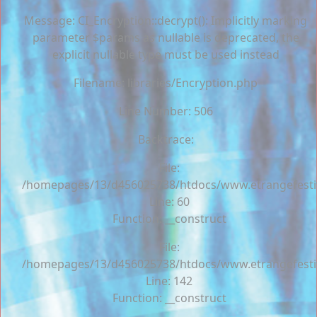
Message: CI_Encryption::decrypt(): Implicitly marking
parameter $params as nullable is deprecated, the
explicit nullable type must be used instead
Filename: libraries/Encryption.php
Line Number: 506
Backtrace:
File:
/homepages/13/d456025738/htdocs/www.etrangefestiva
Line: 60
Function: __construct
File:
/homepages/13/d456025738/htdocs/www.etrangefestiva
Line: 142
Function: __construct