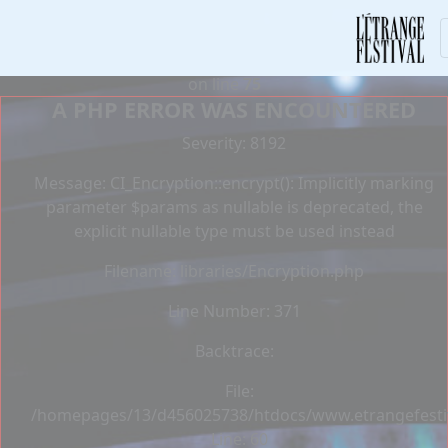
Deprecated
: Constant E_STRICT is deprecated in
/homepages/13/d456025738/htdocs/www.etrangefestiva
on line
75
A PHP ERROR WAS ENCOUNTERED
Severity: 8192
Message: CI_Encryption::encrypt(): Implicitly marking
parameter $params as nullable is deprecated, the
explicit nullable type must be used instead
Filename: libraries/Encryption.php
Line Number: 371
Backtrace:
File:
/homepages/13/d456025738/htdocs/www.etrangefestiva
Line: 60