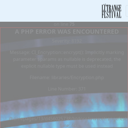
Deprecated
: Constant E_STRICT is deprecated in
/homepages/13/d456025738/htdocs/www.etrangefestiva
on line
75
A PHP ERROR WAS ENCOUNTERED
Severity: 8192
Message: CI_Encryption::encrypt(): Implicitly marking
parameter $params as nullable is deprecated, the
explicit nullable type must be used instead
Filename: libraries/Encryption.php
Line Number: 371
Backtrace:
File:
/homepages/13/d456025738/htdocs/www.etrangefestiva
Line: 60