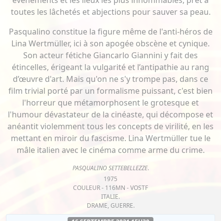
événements et les lieux les plus innommables, prêt à
toutes les lâchetés et abjections pour sauver sa peau.
Pasqualino constitue la figure même de l'anti-héros de
Lina Wertmüller, ici à son apogée obscène et cynique.
Son acteur fétiche Giancarlo Giannini y fait des
étincelles, érigeant la vulgarité et l’antipathie au rang
d’œuvre d'art. Mais qu'on ne s'y trompe pas, dans ce
film trivial porté par un formalisme puissant, c'est bien
l'horreur que métamorphosent le grotesque et
l'humour dévastateur de la cinéaste, qui décompose et
anéantit violemment tous les concepts de virilité, en les
mettant en miroir du fascisme. Lina Wertmüller tue le
mâle italien avec le cinéma comme arme du crime.
PASQUALINO SETTEBELLEZZE
.
1975
COULEUR - 116MN - VOSTF
ITALIE.
DRAME, GUERRE.