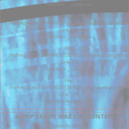
Function: __construct
File:
/homepages/13/d456025738/htdocs/www.etrangefestiva
Line: 142
Function: __construct
File:
/homepages/13/d456025738/htdocs/www.etrangefestiva
Line: 13
Function: __construct
File:
/homepages/13/d456025738/htdocs/www.etrangefesti
Line: 315
Function: require_once
A PHP ERROR WAS ENCOUNTERED
Severity: 8192