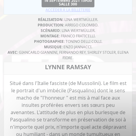
16 SEPTEMBRE 2021 15H30
SALLE 300
ACCÉDER À LA BILLETERIE
RÉALISATION:
LINA WERTMÜLLER.
PRODUCTION:
ARRIGO COLOMBO.
SCÉNARIO:
LINA WERTMÜLLER.
MONTAGE:
FRANCO FRATICELLI.
PHOTOGRAPHIE:
TONINO DELLI COLLI.
MUSIQUE:
ENZO JANNACCI.
AVEC:
GIANCARLO GIANNINI, FERNANDO REY, SHIRLEY STOLER, ELENA
FIORE.
LYNNE RAMSAY
Situé dans l'Italie fasciste (de Mussolini). Le film est
le portrait d'un imbécile (Pasqualino) dont le sens
macho de "l'honneur " est mis à mal face aux
insultes proférées envers ses sœurs peu
avenantes. L'attitude de plus en plus burlesque de
Pasqualino se transforme en préservation de soi à
n'importe quel prix, n'importe quel acte dépravant
ou humiliant - dans un monde tumultueux en