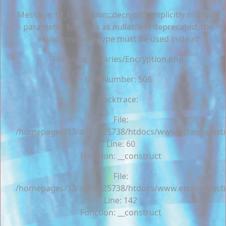
Message: CI_Encryption::decrypt(): Implicitly marking
parameter $params as nullable is deprecated, the
explicit nullable type must be used instead
Filename: libraries/Encryption.php
Line Number: 506
Backtrace:
File:
/homepages/13/d456025738/htdocs/www.etrangefestiva
Line: 60
Function: __construct
File:
/homepages/13/d456025738/htdocs/www.etrangefestiva
Line: 142
Function: __construct