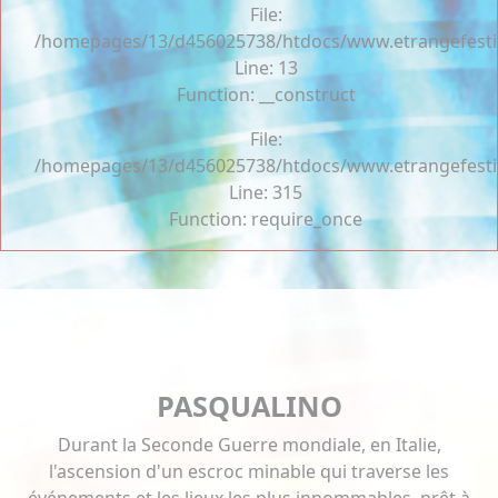
File:
/homepages/13/d456025738/htdocs/www.etrangefestiva
Line: 13
Function: __construct
File:
/homepages/13/d456025738/htdocs/www.etrangefesti
Line: 315
Function: require_once
PASQUALINO
Durant la Seconde Guerre mondiale, en Italie,
l'ascension d'un escroc minable qui traverse les