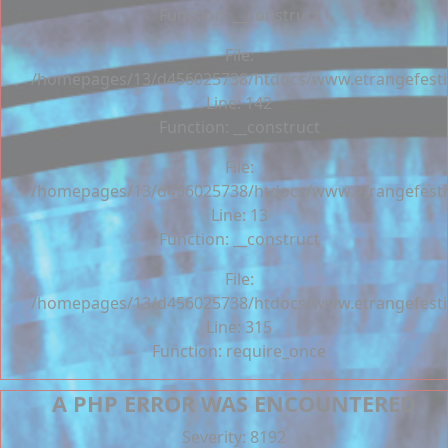
Function: __construct
File:
/homepages/13/d456025738/htdocs/www.etrangefestiva
Line: 142
Function: __construct
File:
/homepages/13/d456025738/htdocs/www.etrangefestiva
Line: 13
Function: __construct
File:
/homepages/13/d456025738/htdocs/www.etrangefesti
Line: 315
Function: require_once
A PHP ERROR WAS ENCOUNTERED
Severity: 8192