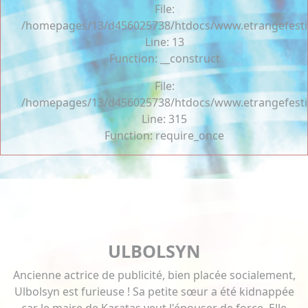
File:
/homepages/13/d456025738/htdocs/www.etrangefestiva
Line: 13
Function: __construct
File:
/homepages/13/d456025738/htdocs/www.etrangefesti
Line: 315
Function: require_once
ULBOLSYN
Ancienne actrice de publicité, bien placée socialement,
Ulbolsyn est furieuse ! Sa petite sœur a été kidnappée