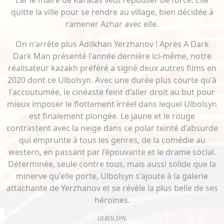
car le maire de Karatas veut l'épouser de force. Elle
quitte la ville pour se rendre au village, bien décidée à
ramener Azhar avec elle.
On n'arrête plus Adilkhan Yerzhanov ! Après A Dark
Dark Man présenté l'année dernière ici-même, notre
réalisateur kazakh préféré a signé deux autres films en
2020 dont ce Ulbolsyn. Avec une durée plus courte qu'à
l'accoutumée, le cinéaste feint d’aller droit au but pour
mieux imposer le flottement irréel dans lequel Ulbolsyn
est finalement plongée. Le jaune et le rouge
contrastent avec la neige dans ce polar teinté d’absurde
qui emprunte à tous les genres, de la comédie au
western, en passant par l’épouvante et le drame social.
Déterminée, seule contre tous, mais aussi solide que la
minerve qu'elle porte, Ulbolsyn s'ajoute à la galerie
attachante de Yerzhanov et se révèle la plus belle de ses
héroïnes.
ULBOLSYN
.