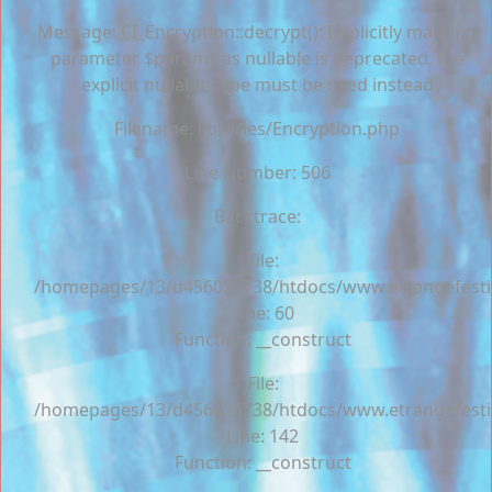
Message: CI_Encryption::decrypt(): Implicitly marking
parameter $params as nullable is deprecated, the
explicit nullable type must be used instead
Filename: libraries/Encryption.php
Line Number: 506
Backtrace:
File:
/homepages/13/d456025738/htdocs/www.etrangefestiva
Line: 60
Function: __construct
File:
/homepages/13/d456025738/htdocs/www.etrangefestiva
Line: 142
Function: __construct