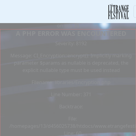
Deprecated
: Constant E_STRICT is deprecated in
/homepages/13/d456025738/htdocs/www.etrangefestiva
on line
75
A PHP ERROR WAS ENCOUNTERED
Severity: 8192
Message: CI_Encryption::encrypt(): Implicitly marking
parameter $params as nullable is deprecated, the
explicit nullable type must be used instead
Filename: libraries/Encryption.php
Line Number: 371
Backtrace:
File:
/homepages/13/d456025738/htdocs/www.etrangefestiva
Line: 60