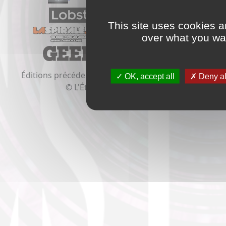
This site uses cookies a
over what you wan
Éditions précédentes:
2020
2019
2018
2017
2016
OK, accept all
Deny al
© L'Étrange Festival 2021