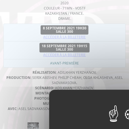
2020
COULEUR - 71MN - VOSTF
KAZAKHSTAN / FRANCE.
DRAME.
8 SEPTEMBRE 2021 19H30
SALLE 300
ACCÉDER À LA BILLETERIE
18 SEPTEMBRE 2021 19H15
SALLE 300
ACCÉDER À LA BILLETERIE
AVANT-PREMIÈRE
RÉALISATION:
ADILKHAN YERZHANOV.
PRODUCTION:
SERIK ABISHEV, PHILIP CHEAH, OLGA KHLASHEVA, ASEL
SADVAKASOVA.
SCÉNARIO:
ADILKHAN YERZHANOV.
MONTAGE:
ADILKHAN YERZHANOV.
PHOTOGRAPHIE:
AZAMAT DULATOV.
MUSIQUE:
ALUA ORENTAI.
AVEC:
ASEL SADVAKASOVA, DINARA SAGI, YERBOLAT ALKOZHA, BERIK
AYTZHANOV.