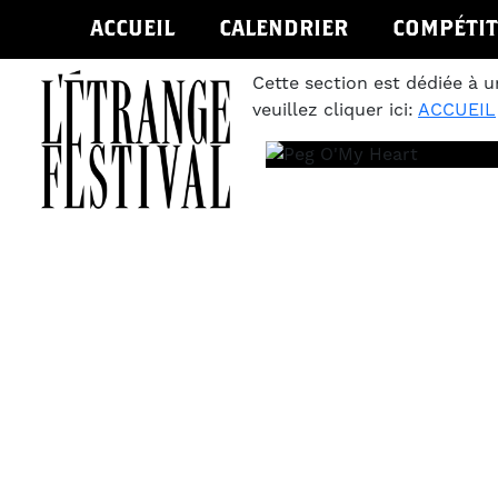
ACCUEIL
CALENDRIER
COMPÉTIT
Cette section est dédiée à u
veuillez cliquer ici:
ACCUEIL