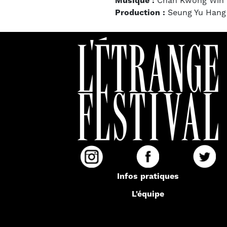
Musique :
Chan Kwong Win
Production :
Seung Yu Hang
Infos pratiques
L'équipe