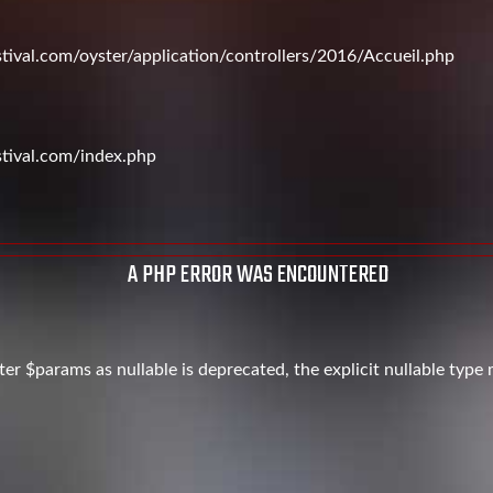
val.com/oyster/application/controllers/2016/Accueil.php
tival.com/index.php
A PHP ERROR WAS ENCOUNTERED
er $params as nullable is deprecated, the explicit nullable type