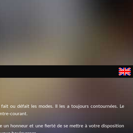
fait ou défait les modes. Il les a toujours contournées. Le
ontre-courant.
e un honneur et une fierté de se mettre à votre disposition