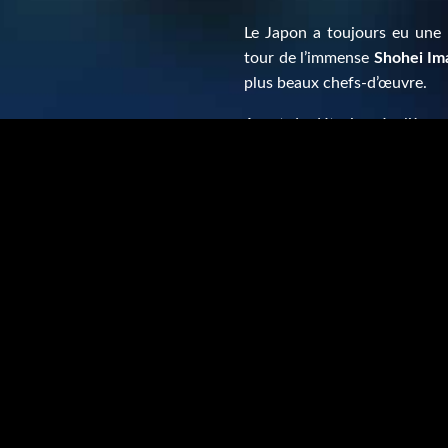
Le Japon a toujours eu une 
tour de l’immense
Shohei I
plus beaux chefs-d’œuvre.
Avant de détruire régulièrem
faire peur sur son propre terr
et hilarant.
Votre intarissable gourmandi
ouvre grand ses portes pour
films à redécouvrir de toute 
Les fans de concerts spect
mythiques et « percutants 
Orchestra
ne fasse redescend
Si, à l’occasion de cette ren
vous remplir les yeux et le c