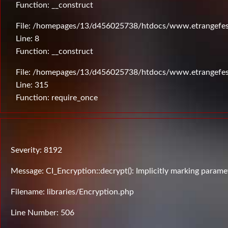
Function: __construct
File: /homepages/13/d456025738/htdocs/www.etrangefesti
Line: 8
Function: __construct
File: /homepages/13/d456025738/htdocs/www.etrangefes
Line: 315
Function: require_once
Severity: 8192
Message: CI_Encryption::decrypt(): Implicitly marking paramet
Filename: libraries/Encryption.php
Line Number: 506