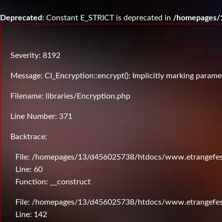
Deprecated
: Constant E_STRICT is deprecated in
/homepages/1
Severity: 8192
Message: CI_Encryption::encrypt(): Implicitly marking paramet
Filename: libraries/Encryption.php
Line Number: 371
Backtrace:
File: /homepages/13/d456025738/htdocs/www.etrangefesti
Line: 60
Function: __construct
File: /homepages/13/d456025738/htdocs/www.etrangefesti
Line: 142