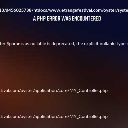
3/d456025738/htdocs/www.etrangefestival.com/oyster/syste
A PHP ERROR WAS ENCOUNTERED
er $params as nullable is deprecated, the explicit nullable type
val.com/oyster/application/core/MY_Controller.php
val.com/oyster/application/core/MY_Controller.php