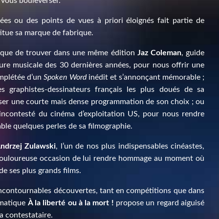
 vous bouleverser.
s ou des points de vues à priori éloignés fait partie de
titue sa marque de fabrique.
t que de trouver dans une même édition
Jaz Coleman
, guide
ure musicale des 30 dernières années, pour nous offrir une
mplétée d’un
Spoken Word
inédit et s’annonçant mémorable ;
es graphistes-dessinateurs français les plus doués de sa
ser une courte mais dense programmation de son choix ; ou
 incontesté du cinéma d’exploitation US, pour nous rendre
mble quelques perles de sa filmographie.
ndrzej Zulawski
, l’un de nos plus indispensables cinéastes,
 Douloureuse occasion de lui rendre hommage au moment où
e ses plus grands films.
ncontournables découvertes, tant en compétitions que dans
hématique
À la liberté ou à la mort !
propose un regard aiguisé
a contestataire.