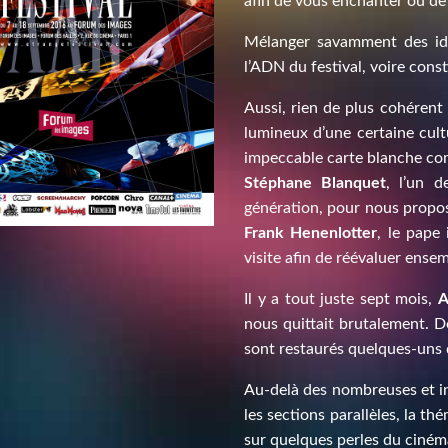
afin de vous enchanter ou de
Mélanger savamment des idée
l’ADN du festival, voire cons
Aussi, rien de plus cohéren
lumineux d’une certaine cult
impeccable carte blanche co
Stéphane Blanquet
, l’un d
génération, pour nous propo
Frank Henenlotter
, le pape
visite afin de réévaluer ense
Il y a tout juste sept mois,
A
nous quittait brutalement.
sont restaurés quelques-uns d
Au-delà des nombreuses et i
les sections parallèles, la t
sur quelques perles du ciném