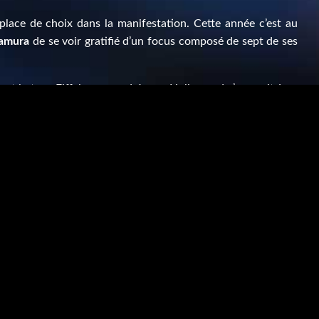
place de choix dans la manifestation. Cette année c’est au
mamura
de se voir gratifié d’un focus composé de sept de ses
ent la tour Eiffel sur grand écran, Hollywood s’amusait à se
itoire. À vérifier lors d’un
Retour de flamme
catastrophiste
se nous oblige à l’expansion. Le cinéma
Les Fauvettes
nous
 un cycle
Gaumont vu par L’Étrange Festival
composé de 14
urgence.
aculaires seront comblés avec la première parisienne des
»
Test Dept
avant que le bien mystérieux
Drahomira Song
re la pression en douceur.
trée, vous cherchez où et comment faire le plein d’air pur et
erveau, la réponse est ici-même et rien que pour vous.