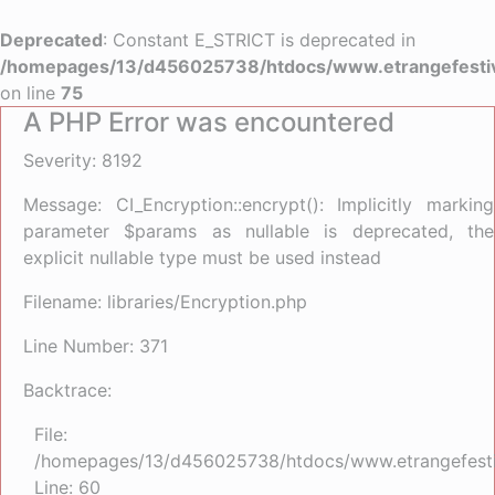
Deprecated
: Constant E_STRICT is deprecated in
/homepages/13/d456025738/htdocs/www.etrangefestiva
on line
75
A PHP Error was encountered
Severity: 8192
Message: CI_Encryption::encrypt(): Implicitly marking
parameter $params as nullable is deprecated, the
explicit nullable type must be used instead
Filename: libraries/Encryption.php
Line Number: 371
Backtrace:
File:
/homepages/13/d456025738/htdocs/www.etrangefestiva
Line: 60