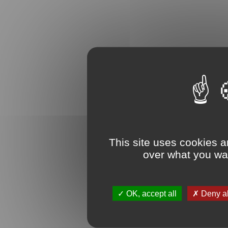
This site uses cookies a
over what you wan
OK, accept all
Deny al