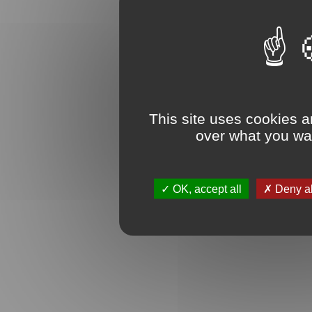
This site uses cookies a
over what you wan
OK, accept all
Deny al