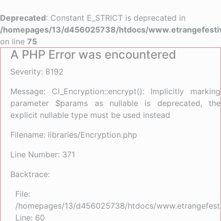
Deprecated
: Constant E_STRICT is deprecated in
/homepages/13/d456025738/htdocs/www.etrangefestiva
on line
75
A PHP Error was encountered
Severity: 8192
Message: CI_Encryption::encrypt(): Implicitly marking
parameter $params as nullable is deprecated, the
explicit nullable type must be used instead
Filename: libraries/Encryption.php
Line Number: 371
Backtrace:
File:
/homepages/13/d456025738/htdocs/www.etrangefestiva
Line: 60