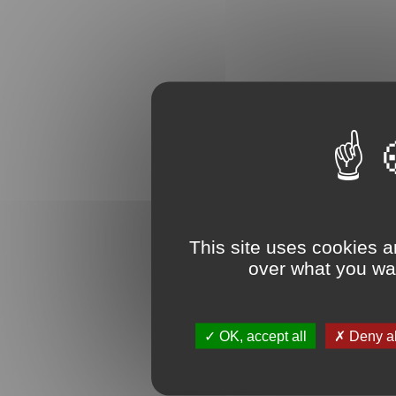
This site uses cookies a
over what you wan
OK, accept all
Deny al