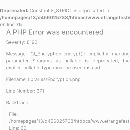
Deprecated
: Constant E_STRICT is deprecated in
/homepages/13/d456025738/htdocs/www.etrangefestiva
on line
75
A PHP Error was encountered
Severity: 8192
Message: CI_Encryption::encrypt(): Implicitly marking
parameter $params as nullable is deprecated, the
explicit nullable type must be used instead
Filename: libraries/Encryption.php
Line Number: 371
Backtrace:
File:
/homepages/13/d456025738/htdocs/www.etrangefestiva
Line: 60