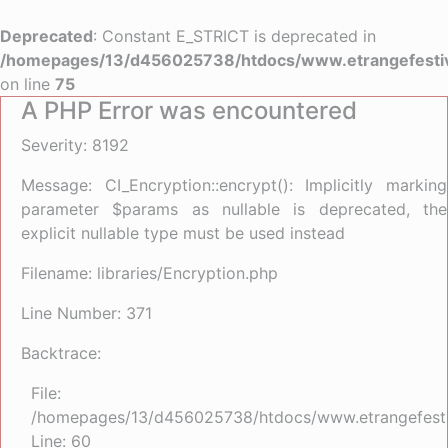
Deprecated
: Constant E_STRICT is deprecated in
/homepages/13/d456025738/htdocs/www.etrangefestiva
on line
75
A PHP Error was encountered
Severity: 8192
Message: CI_Encryption::encrypt(): Implicitly marking
parameter $params as nullable is deprecated, the
explicit nullable type must be used instead
Filename: libraries/Encryption.php
Line Number: 371
Backtrace:
File:
/homepages/13/d456025738/htdocs/www.etrangefestiva
Line: 60