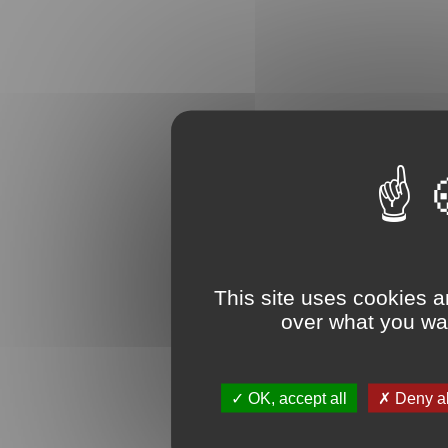
This site uses cookies a
over what you wan
OK, accept all
Deny al