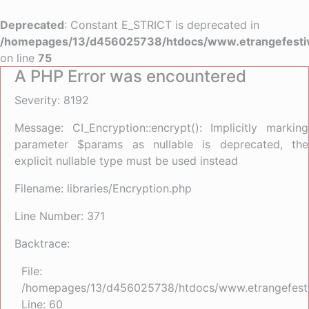
Deprecated
: Constant E_STRICT is deprecated in
/homepages/13/d456025738/htdocs/www.etrangefestiva
on line
75
A PHP Error was encountered
Severity: 8192
Message: CI_Encryption::encrypt(): Implicitly marking
parameter $params as nullable is deprecated, the
explicit nullable type must be used instead
Filename: libraries/Encryption.php
Line Number: 371
Backtrace:
File:
/homepages/13/d456025738/htdocs/www.etrangefestiva
Line: 60