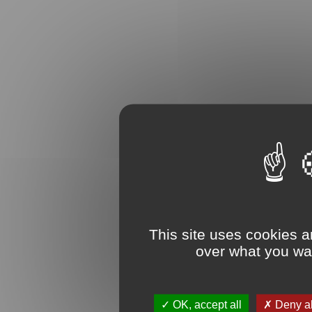
This site uses cookies a
over what you wan
OK, accept all
Deny al