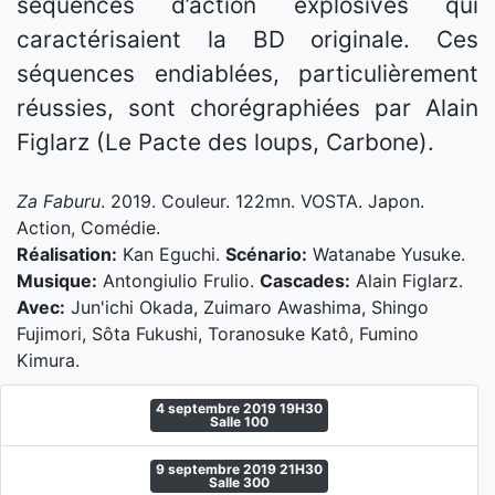
séquences d’action explosives qui
caractérisaient la BD originale. Ces
séquences endiablées, particulièrement
réussies, sont chorégraphiées par Alain
Figlarz (Le Pacte des loups, Carbone).
Za Faburu
. 2019. Couleur. 122mn. VOSTA. Japon.
Action, Comédie.
Réalisation:
Kan Eguchi.
Scénario:
Watanabe Yusuke.
Musique:
Antongiulio Frulio.
Cascades:
Alain Figlarz.
Avec:
Jun'ichi Okada, Zuimaro Awashima, Shingo
Fujimori, Sôta Fukushi, Toranosuke Katô, Fumino
Kimura.
4 septembre 2019 19H30
Salle 100
9 septembre 2019 21H30
Salle 300