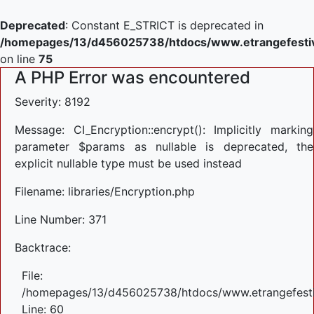
Deprecated
: Constant E_STRICT is deprecated in
/homepages/13/d456025738/htdocs/www.etrangefestiva
on line
75
A PHP Error was encountered
Severity: 8192
Message: CI_Encryption::encrypt(): Implicitly marking
parameter $params as nullable is deprecated, the
explicit nullable type must be used instead
Filename: libraries/Encryption.php
Line Number: 371
Backtrace:
File:
/homepages/13/d456025738/htdocs/www.etrangefestiva
Line: 60