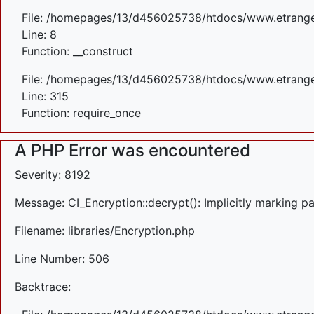
File: /homepages/13/d456025738/htdocs/www.etrangefe
Line: 8
Function: __construct
File: /homepages/13/d456025738/htdocs/www.etrange
Line: 315
Function: require_once
A PHP Error was encountered
Severity: 8192
Message: CI_Encryption::decrypt(): Implicitly marking p
Filename: libraries/Encryption.php
Line Number: 506
Backtrace: