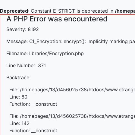
Deprecated
: Constant E_STRICT is deprecated in
/homepa
A PHP Error was encountered
Severity: 8192
Message: CI_Encryption::encrypt(): Implicitly marking pa
Filename: libraries/Encryption.php
Line Number: 371
Backtrace:
File: /homepages/13/d456025738/htdocs/www.etrangefe
Line: 60
Function: __construct
File: /homepages/13/d456025738/htdocs/www.etrangefe
Line: 142
Function: __construct