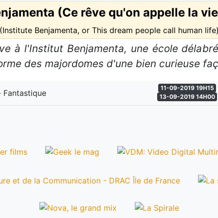
enjamenta (Ce rêve qu'on appelle la v
(Institute Benjamenta, or This dream people call human life
ve à l'Institut Benjamenta, une école délabr
forme des majordomes d'une bien curieuse faç
11-09-2019 19H15
 Fantastique
13-09-2019 14H00