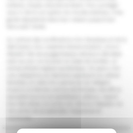
enfants, Utopie, Volonté et Avenir. Pour protéger
ceux-ci de la corruption du monde extérieur, il les
garde séquestrés dans leur maison jusqu’à leur
faire subir l’enfer.
Au rythme des vociférations d’un fanatique et de la
fabrication d’un matériel d’extermination, Arturo
Ripstein fait de sa gigantesque demeure décrépie,
avec sa cour où la pluie ne cesse de tomber, un
extraordinaire espace symbolique. On peut y lire
une métaphore du fascisme appliqué à la cellule
familiale, et celle d’un patriarcat qui désigne
toujours la femme comme pécheresse, étouffe la
sexualité tout en se satisfaisant ailleurs. Inspiré
d’un fait divers, le conte noir d’Arturo Ripstein n’a
rien perdu de sa splendeur hargneuse et
subversive.