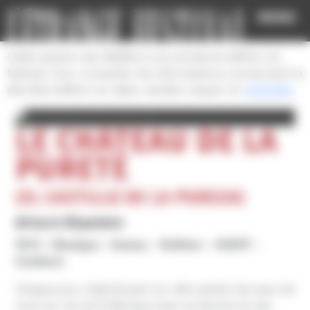
Cookies management panel
MENU
Cette section est dédiée à une ancienne édition du
festival. Pour consulter les informations concernant la
dernière édition en date, veuillez cliquer ici:
ACCUEIL
LE CHÂTEAU DE LA
PURETÉ
(EL CASTILLO DE LA PUREZA)
Arturo Ripstein
1973
Mexique
Drame
1h40mn
VOSTF
Couleurs
Chaque jour, Gabriel part en ville vendre les sacs de
mort au rat qu’il fabrique avec sa femme et ses