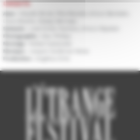
CRÉDITS
Avec :
Claudio Brook, Rita Macedo, Arturo Beristáin,
Diana Bracho, Gladys Bermejo
Scénario :
José Emilio Pacheco, Arturo Ripstein
Photographie :
Alex Phillips
Montage :
Rafael Castanedo
Musique :
Joaquín Gutiérrez Heras
Production :
Angélica Ortiz