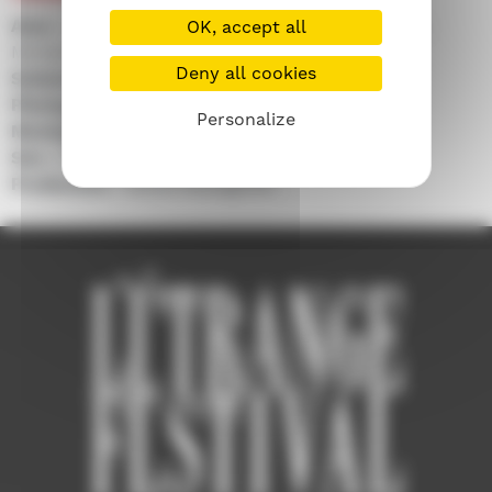
Avec :
Armais Vartani Hovsepian, Parvin Ghaffari,
OK, accept all
Mohamad Ali Fardin, Vida Ghahremani...
Deny all cookies
Scénario :
Samuel Khachikian
Photographie :
Enayatallah Famin
Personalize
Montage :
Samuel Khachikian
Son :
Rubik Mansudi
Production :
Mehdi Missaghieh