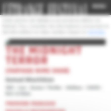
Cookies management panel
MENU
Cette section est dédiée à une ancienne édition du
festival. Pour consulter les informations concernant la
dernière édition en date, veuillez cliquer ici:
ACCUEIL
THE MIDNIGHT
TERROR
(FARYADE NIME SHAB)
Samuel Khachikian
1961
Iran
Drame / Thriller
2h00mn
VOSTA
Noir et blanc
PREMIÈRE FRANÇAISE