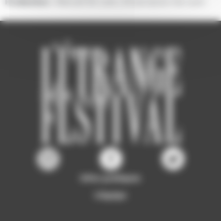
Production :
Manuel De Leon, Encarnacion De Leon
Infos pratiques
L'équipe