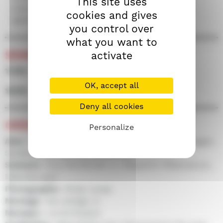
This site uses
chinois dans les affaires du pays. Audacieux et
cookies and gives
définitivement inclassable.
you control over
what you want to
SÉANCES
activate
17/09 • 14h30 • Salle 100
OK, accept all
18/09 • 16h00 • Salle 100
Deny all cookies
CRÉDITS
Personalize
Avec :
Christopher De Leon, Charo Santos, Jay Ilagan,
Sandy Andolong, Boboy Garovillo...
Scénario :
Doy Del Mundo Jr., Raquel N. Villavicencio,
Mike De Leon
Photographie :
Rody Lacap
Montage :
Ike Jarlego Jr.
Musique :
Lorrie Illustre