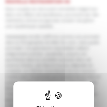
NOUVELLE RESTAURATION 4K
Deux couples se retrouvent entraînés malgré eux
dans une affaire de banditisme, poursuivis par des
méchants chinois et japonais voulant récupérer
une mystérieuse cassette.
Kakabakaba Ka Ba? s’affirme comme une anomalie
dans la filmographie de Mike De Leon, mais quelle
anomalie ! Ce patchwork improbable mêlant
allégrement policier, vaudeville, jusqu’à une
apothéose dans la comédie musicale disco de
science-fiction, est l’œuvre la plus déjantée du
cinéaste, où l’idiotie revendiquée de son humour
rivalise avec l’inventivité permanente de sa mise en
scène. Au-delà de ses savoureux clins d’œil – des
Blues Brothers à Batman – de ses péripéties à la
Tintin, de ses gags absurdes très ZAZ, le cinéaste
égratigne son gouvernement, ridiculisant
notamment l’emprise des marchés japonais et