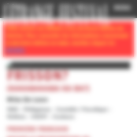
Cookies management panel
MENU
Cette section est dédiée à une ancienne édition du
festival. Pour consulter les informations concernant
la dernière édition en date, veuillez cliquer ici:
ACCUEIL
FRISSON?
(KAKABAKABA KA BA?)
Mike De Leon
1980
Philippines
Comédie / Parodique
1h46mn
VOSTF
Couleurs
PREMIÈRE FRANÇAISE