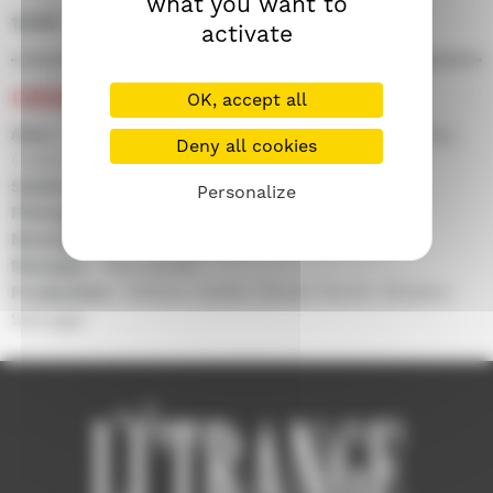
what you want to
15/09 • 17h00 • Salle 100
activate
CRÉDITS
OK, accept all
Avec :
Marcel Marceau, Tsilla Chelton, Philippe Clay,
Deny all cookies
Cindy Eilbacher, Helena Kallianiotes
Scénario :
Ranald Graham
Personalize
Photographie :
Joseph F. Biroc
Montage :
David Berlatsky
Musique :
Alex North
Production :
William Castle, Steven North, Sheldon
Schrager