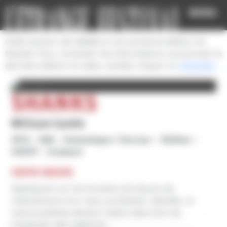
Cookies management panel
MENU
Cette section est dédiée à une ancienne édition du
festival. Pour consulter les informations concernant la
dernière édition en date, veuillez cliquer ici:
ACCUEIL
SHANKS
William Castle
1974
USA
Fantastique / Horreur
1h33mn
VOSTF
Couleurs
COPIE NEUVE
Appliquant sur les humains les leçons de
mesmérisme d’un vieux professeur décédé, un
marionnettiste devient maître dans l’art de
manipuler des cadavres…