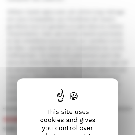
William Castle signe avec cet ultime long métrage
son plus inclassable, aux frontières de l'avant-
gardisme tout en gardant un pied dans le cinéma
d'exploitation. Avec ses morts-vivants automates
et ses cimetières sous la lune, ce « sombre conte
de fées » semble hériter du romantisme du conte
hoffmannien ! Si Castle tire pleinement parti des
dons du mime Marceau, il donne aussi à la majorité
de ses acteurs l'apparence de pantins désarticulés
silencieux. Omniprésente, l'inquiétante musique
d'Alex North intime la cadence à cet hypnotique
ballet. On se demande si Michael Powell a vu ce
poème filmique absurde et vénéneux.
This site uses
SÉANCES
cookies and gives
you control over
11/09 • 14h00 • Salle 100