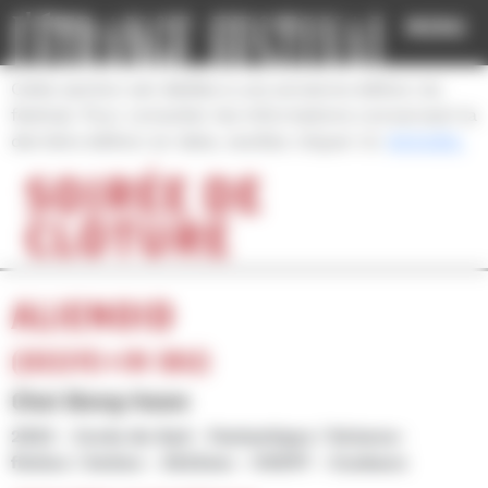
Cookies management panel
MENU
Cette section est dédiée à une ancienne édition du
festival. Pour consulter les informations concernant la
dernière édition en date, veuillez cliquer ici:
ACCUEIL
SOIRÉE DE
CLÔTURE
ALIENOID
(OEGYE+IN 1BU)
Choi Dong-hoon
2022
Corée du Sud
Fantastique / Science-
fiction / Action
2h22mn
VOSTF
Couleurs