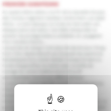
PREMIÈRE EUROPÉENNE
Au quatorzième siècle, à la fin de la dynastie Goryeo,
des moines magiciens taoïstes recherchent une épée
divine ; à notre époque, la Corée du Sud subit une
attaque extra-terrestre. Une faille temporelle va
amener les protagonistes à cohabiter en voyageant
d’un monde à l’autre…
Les portes du temps n'ont plus de secret pour Dong-
hoon Choi. Après Woochi qui évoquait les aventures
fantastiques d'un moine taoïste transporté dans la
Corée d'aujourd'hui, le revoici avec ce drôle de
mariage du conte traditionnel et de la SF
apocalyptique nourrie aux effets spéciaux
numériques, chaos hybride conviant tous les genres
d'action pour les fusionner en un maelstrom
d'anachronismes jubilatoires, plein de sortilèges,
d'arts martiaux, d'explosions et d'extra-terrestres. Le
gros succès en salles coréennes de ce divertissement