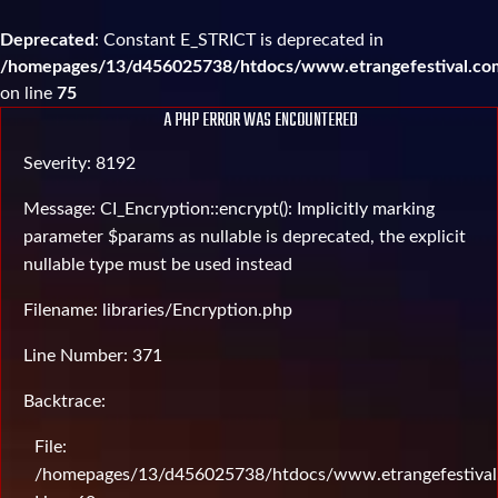
Deprecated
: Constant E_STRICT is deprecated in
/homepages/13/d456025738/htdocs/www.etrangefestival.com
on line
75
A PHP ERROR WAS ENCOUNTERED
Severity: 8192
Message: CI_Encryption::encrypt(): Implicitly marking
parameter $params as nullable is deprecated, the explicit
nullable type must be used instead
Filename: libraries/Encryption.php
Line Number: 371
Backtrace:
File:
/homepages/13/d456025738/htdocs/www.etrangefestival.c