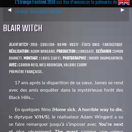
L'Étrange Festival 2016
est fier d'annoncer le palmarès de
Previous
◀︎
Next
▶︎
sa vingt-deuxième édition.
Slide
Slide
BLAIR WITCH
BLAIR WITCH -
2016 - COULEUR - 90 MN - VOSTF - ÉTATS-UNIS - FANTASTIQUE
RÉALISATION :
ADAM WINGARD.
PRODUCTION :
LIONSGATE.
SCÉNARIO :
SIMON
BARRETT.
MONTAGE :
LOUIS CIOFFI.
PHOTOGRAPHIE :
ROBBY BAUMGARTNER.
AVEC :
CORBIN REID, WES ROBINSON, VALORIE CURRY
PREMIÈRE FRANÇAISE.
17 ans après la disparition de sa sœur, James se rend
avec des amis enquêter dans la mystérieuse forêt des
Black Hills...
En quelques films (
Home sick
,
A horrible way to die
,
le diptyque
V/H/S
), le réalisateur Adam Wingard a su
se faire remarquer jusqu’à s’imposer avec
You’re next
et plus récemment
The guest
comme une valeur