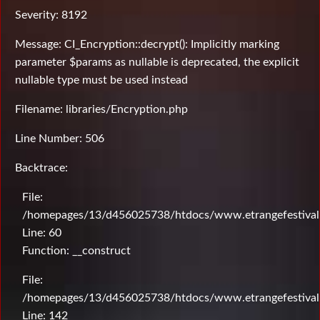
Severity: 8192
Message: CI_Encryption::decrypt(): Implicitly marking
parameter $params as nullable is deprecated, the explicit
nullable type must be used instead
Filename: libraries/Encryption.php
Line Number: 506
Backtrace:
File:
/homepages/13/d456025738/htdocs/www.etrangefestival.c
Line: 60
Function: __construct
File:
/homepages/13/d456025738/htdocs/www.etrangefestival.c
Line: 142