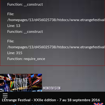
Function: __construct
File:
/homepages/13/d456025738/htdocs/www.etrangefestival.c
Line: 13
Function: __construct
File:
/homepages/13/d456025738/htdocs/www.etrangefestival
Line: 315
Function: require_once
MONDOVISION
L'Étrange Festival - XXIIe édition - 7 au 18 septembre 2016