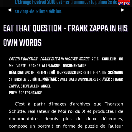
L'Étrange Festival 2016
est fier d'annoncer le palmarès de
Previous
◀︎
Next
▶︎
sa vingt-deuxième édition.
Slide
Slide
EAT THAT QUESTION - FRANK ZAPPA IN HIS
OWN WORDS
EAT THAT QUESTION - FRANK ZAPPA IN HIS OWN WORDS -
2016 - COULEUR - 88
MN - VOSTF - FRANCE, ALLEMAGNE - DOCUMENTAIRE
RÉALISATION :
THORSTEN SCHÜTTE.
PRODUCTION :
ESTELLE FIALON.
SCÉNARIO
:
THORSTEN SCHÜTTE.
MONTAGE :
WILLIBALD WONNEBERGER.
AVEC :
FRANK
ZAPPA, STEVE ALLEN, ANGEL
PREMIÈRE FRANÇAISE.
C’est à partir d’images d’archives que Thorsten
Schütte, réalisateur de
Moi roi du X
et producteur de
documentaires depuis plus de deux décennies,
compose un portrait en forme de puzzle de l’auteur