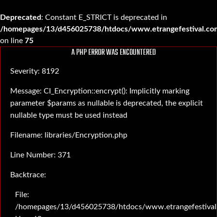
Deprecated
: Constant E_STRICT is deprecated in
/homepages/13/d456025738/htdocs/www.etrangefestival.com
on line
75
A PHP ERROR WAS ENCOUNTERED
Severity: 8192
Message: CI_Encryption::encrypt(): Implicitly marking
parameter $params as nullable is deprecated, the explicit
nullable type must be used instead
Filename: libraries/Encryption.php
Line Number: 371
Backtrace:
File:
/homepages/13/d456025738/htdocs/www.etrangefestival.c