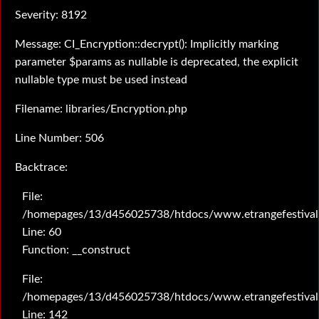
Severity: 8192
Message: CI_Encryption::decrypt(): Implicitly marking
parameter $params as nullable is deprecated, the explicit
nullable type must be used instead
Filename: libraries/Encryption.php
Line Number: 506
Backtrace:
File:
/homepages/13/d456025738/htdocs/www.etrangefestival.c
Line: 60
Function: __construct
File:
/homepages/13/d456025738/htdocs/www.etrangefestival.c
Line: 142