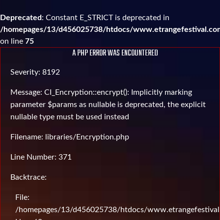
Deprecated
: Constant E_STRICT is deprecated in
/homepages/13/d456025738/htdocs/www.etrangefestival.com
on line
75
A PHP ERROR WAS ENCOUNTERED
Severity: 8192
Message: CI_Encryption::encrypt(): Implicitly marking
parameter $params as nullable is deprecated, the explicit
nullable type must be used instead
Filename: libraries/Encryption.php
Line Number: 371
Backtrace:
File:
/homepages/13/d456025738/htdocs/www.etrangefestival.c