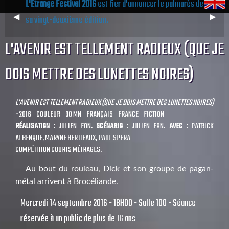
L'Étrange Festival 2016
est fier d'annoncer le palmarès de
Previous
◀︎
Next
▶︎
sa vingt-deuxième édition.
Slide
Slide
L'AVENIR EST TELLEMENT RADIEUX (QUE JE
DOIS METTRE DES LUNETTES NOIRES)
L'AVENIR EST TELLEMENT RADIEUX (QUE JE DOIS METTRE DES LUNETTES NOIRES)
-
2016 - COULEUR - 30 MN - FRANÇAIS - FRANCE - FICTION
RÉALISATION :
JULIEN EON.
SCÉNARIO :
JULIEN EON.
AVEC :
PATRICK
ALBENQUE, MARYNE BERTIEAUX, PAUL SPERA
COMPÉTITION COURTS MÉTRAGES.
Au bout du rouleau, Dick et son groupe de pagan-
métal arrivent à Brocéliande.
Mercredi 14 septembre 2016 - 18H00 - Salle 100 - Séance
réservée à un public de plus de 16 ans