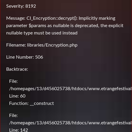
Severity: 8192
Message: CI_Encryption::decrypt(): Implicitly marking
parameter $params as nullable is deprecated, the explicit
nullable type must be used instead
Filename: libraries/Encryption.php
Line Number: 506
Backtrace:
File:
/homepages/13/d456025738/htdocs/www.etrangefestival.c
Line: 60
Function: __construct
File:
/homepages/13/d456025738/htdocs/www.etrangefestival.c
Line: 142