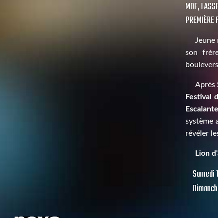
MOE, LASS
PREMIÈRE F
Jeune 
son frère
boulevers
Après
Festival
Escalant
système a
révéler l
Lion d
Samedi 1
Dimanche