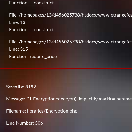
Function: __construct
File: /homepages/13/d456025738/htdocs/www.etrangefesti
Line: 13
Function: __construct
File: /homepages/13/d456025738/htdocs/www.etrangefes
Line: 315
Function: require_once
Severity: 8192
Message: CI_Encryption::decrypt(): Implicitly marking paramet
Filename: libraries/Encryption.php
Line Number: 506