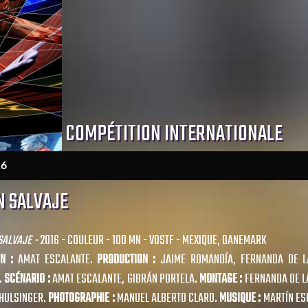
COMPÉTITION INTERNATIONALE
16
N SALVAJE
SALVAJE -
2016 - COULEUR - 100 MN - VOSTF - MEXIQUE, DANEMARK
ON :
AMAT ESCALANTE.
PRODUCTION :
JAIME ROMANDÍA, FERNANDA DE L
.
SCÉNARIO :
AMAT ESCALANTE, GIBRÁN PORTELA.
MONTAGE :
FERNANDA DE L
HULSINGER.
PHOTOGRAPHIE :
MANUEL ALBERTO CLARO.
MUSIQUE :
MARTÍN ES