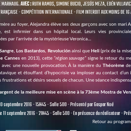
E MARHAUG.
AVEC :
RUTH RAMOS, SIMONE BUCIO, JESÚS MEZA, EDÉN VILLAVI
RANÇAISE - COMPÉTITION INTERNATIONALE - FILM INTERDIT AUX MOINS DE 16
mère au foyer, Alejandra élève ses deux garçons avec son mari A
, est infirmier dans un hôpital local. Leurs vies provincial
ées par l'arrivée de la mystérieuse Veronica...
Sangre
,
Los Bastardos
,
Revolución
ainsi que
Heli
(prix de la mis
 de Cannes
en 2013), cette
“région sauvage”
signe le retour du m
e
avec une nouvelle provocation. À la manière du
Théorème
d
tavique et étouffant d’hypocrisie va imploser au contact d’un 
es frustrations et désirs sexuels de chacun. Une séance indispens
'argent de la meilleure mise en scène à la 73ème Mostra de Ven
0 septembre 2016 - 15H45 - Salle 500 - Présenté par Gaspar Noé
 11 septembre 2016 - 21H45 - Salle 500 - En présence du réalisateur - Pr
Retour au progra