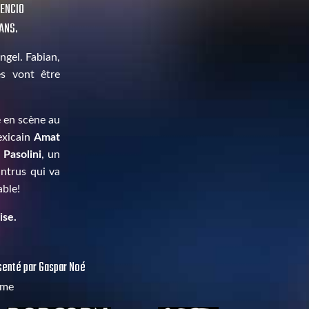
CENCIO
 ANS.
ngel. Fabian,
es vont être
e en scène au
exicain
Amat
e
Pasolini
, un
intrus qui va
able!
ise.
ésenté par Gaspar Noé
mme