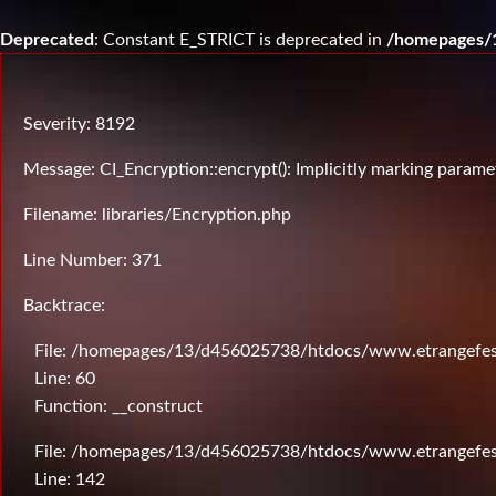
Deprecated
: Constant E_STRICT is deprecated in
/homepages/1
Severity: 8192
Message: CI_Encryption::encrypt(): Implicitly marking paramet
Filename: libraries/Encryption.php
Line Number: 371
Backtrace:
File: /homepages/13/d456025738/htdocs/www.etrangefesti
Line: 60
Function: __construct
File: /homepages/13/d456025738/htdocs/www.etrangefesti
Line: 142