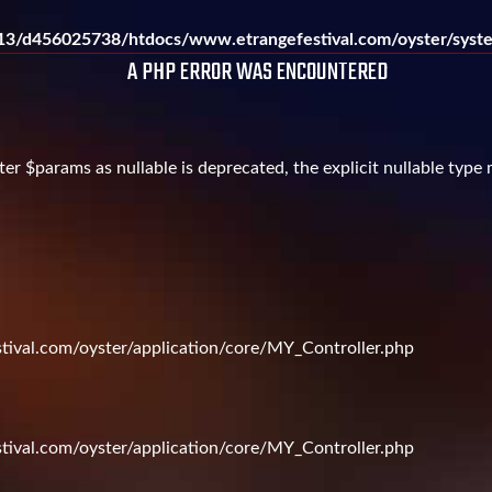
3/d456025738/htdocs/www.etrangefestival.com/oyster/syste
A PHP ERROR WAS ENCOUNTERED
er $params as nullable is deprecated, the explicit nullable type
val.com/oyster/application/core/MY_Controller.php
val.com/oyster/application/core/MY_Controller.php