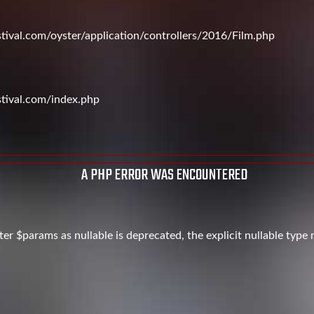
val.com/oyster/application/controllers/2016/Film.php
tival.com/index.php
A PHP ERROR WAS ENCOUNTERED
er $params as nullable is deprecated, the explicit nullable type