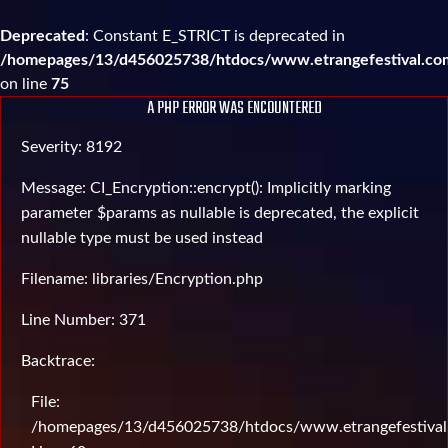
Deprecated
: Constant E_STRICT is deprecated in
/homepages/13/d456025738/htdocs/www.etrangefestival.com
on line
75
A PHP ERROR WAS ENCOUNTERED
Severity: 8192
Message: CI_Encryption::encrypt(): Implicitly marking
parameter $params as nullable is deprecated, the explicit
nullable type must be used instead
Filename: libraries/Encryption.php
Line Number: 371
Backtrace:
File:
/homepages/13/d456025738/htdocs/www.etrangefestival.c