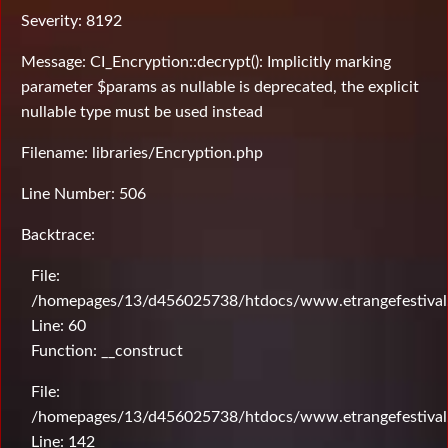
Severity: 8192
Message: CI_Encryption::decrypt(): Implicitly marking
parameter $params as nullable is deprecated, the explicit
nullable type must be used instead
Filename: libraries/Encryption.php
Line Number: 506
Backtrace:
File:
/homepages/13/d456025738/htdocs/www.etrangefestival.c
Line: 60
Function: __construct
File:
/homepages/13/d456025738/htdocs/www.etrangefestival.c
Line: 142