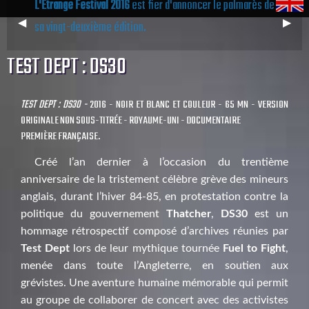
L'Étrange Festival 2016
est fier d'annoncer le palmarès de
Previous
◀︎
Next
▶︎
sa vingt-deuxième édition.
Slide
Slide
TEST DEPT : DS30
TEST DEPT : DS30 -
2016 - NOIR ET BLANC ET COULEUR - 65 MN - VERSION
ORIGINALE NON SOUS-TITRÉE - ROYAUME-UNI - DOCUMENTAIRE
PREMIÈRE FRANÇAISE.
Créé l’an dernier à l’occasion du trentième
anniversaire de la tristement célèbre grève des mineurs
anglais, durant l’hiver 84-85, en protestation contre la
politique du gouvernement
Thatcher
,
DS30
est un
hommage rétrospectif composé d’archives réunies par
Test Dept
lors de leur mythique tournée
Fuel to Fight
,
menée dans toute l’Angleterre, en soutien aux
grévistes. Une aventure humaine mémorable qui permit
au groupe de collaborer de concert avec des activistes