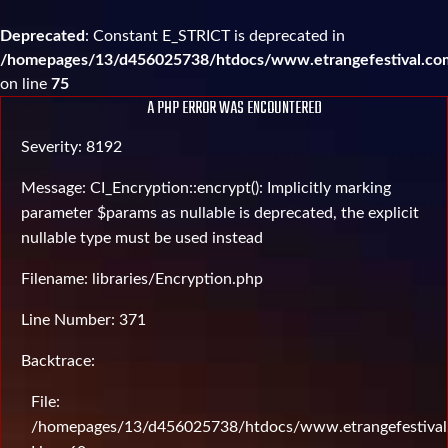
Deprecated
: Constant E_STRICT is deprecated in
/homepages/13/d456025738/htdocs/www.etrangefestival.com
on line
75
A PHP ERROR WAS ENCOUNTERED
Severity: 8192
Message: CI_Encryption::encrypt(): Implicitly marking
parameter $params as nullable is deprecated, the explicit
nullable type must be used instead
Filename: libraries/Encryption.php
Line Number: 371
Backtrace:
File:
/homepages/13/d456025738/htdocs/www.etrangefestival.c