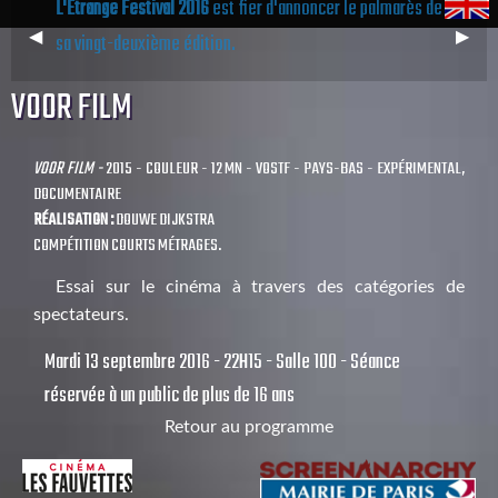
L'Étrange Festival 2016
est fier d'annoncer le palmarès de
Previous
◀︎
Next
▶︎
sa vingt-deuxième édition.
Slide
Slide
VOOR FILM
VOOR FILM -
2015 - COULEUR - 12 MN - VOSTF - PAYS-BAS - EXPÉRIMENTAL,
DOCUMENTAIRE
RÉALISATION :
DOUWE DIJKSTRA
COMPÉTITION COURTS MÉTRAGES.
Essai sur le cinéma à travers des catégories de
spectateurs.
Mardi 13 septembre 2016 - 22H15 - Salle 100 - Séance
réservée à un public de plus de 16 ans
Retour au programme