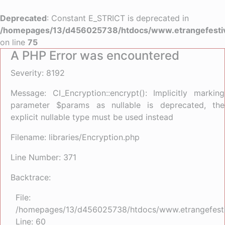
Deprecated
: Constant E_STRICT is deprecated in
/homepages/13/d456025738/htdocs/www.etrangefestiva
on line
75
A PHP Error was encountered
Severity: 8192
Message: CI_Encryption::encrypt(): Implicitly marking
parameter $params as nullable is deprecated, the
explicit nullable type must be used instead
Filename: libraries/Encryption.php
Line Number: 371
Backtrace:
File:
/homepages/13/d456025738/htdocs/www.etrangefestiva
Line: 60