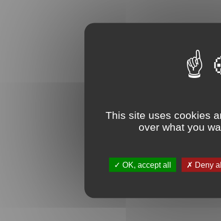
This site uses cookies a
over what you wan
OK, accept all
Deny al