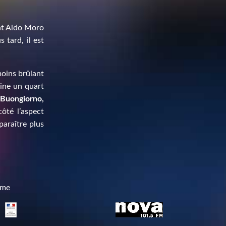
dat Aldo Moro
 tard, il est
moins brûlant
peine un quart
Buongiorno,
ôté l’aspect
paraître plus
mme