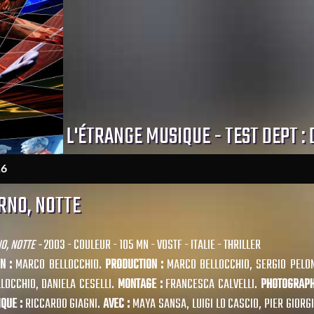
L'ÉTRANGE MUSIQUE - TEST DEPT :
16
RNO, NOTTE
O, NOTTE -
2003 - COULEUR - 105 MN - VOSTF - ITALIE - THRILLER
ON :
MARCO BELLOCCHIO.
PRODUCTION :
MARCO BELLOCCHIO, SERGIO PELO
LOCCHIO, DANIELA CESELLI.
MONTAGE :
FRANCESCA CALVELLI.
PHOTOGRAPH
QUE :
RICCARDO GIAGNI.
AVEC :
MAYA SANSA, LUIGI LO CASCIO, PIER GIORG