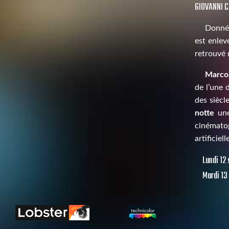
GIOVANNI 
Donné 
est enlev
retrouvé 
Marco
de l’une d
des siècl
notte
une
cinématog
artificie
Lundi 12
Mardi 13