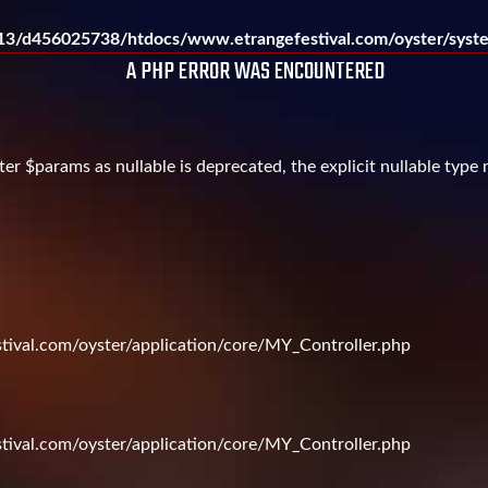
3/d456025738/htdocs/www.etrangefestival.com/oyster/syste
A PHP ERROR WAS ENCOUNTERED
er $params as nullable is deprecated, the explicit nullable type
val.com/oyster/application/core/MY_Controller.php
val.com/oyster/application/core/MY_Controller.php