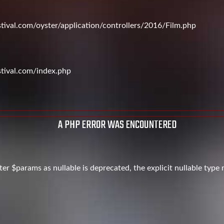
val.com/oyster/application/controllers/2016/Film.php
tival.com/index.php
A PHP ERROR WAS ENCOUNTERED
er $params as nullable is deprecated, the explicit nullable type