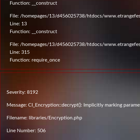
Function: __construct
File: /homepages/13/d456025738/htdocs/www.etrangefesti
Line: 13
Function: __construct
File: /homepages/13/d456025738/htdocs/www.etrangefes
Line: 315
Function: require_once
Severity: 8192
Message: CI_Encryption::decrypt(): Implicitly marking paramet
Filename: libraries/Encryption.php
Line Number: 506