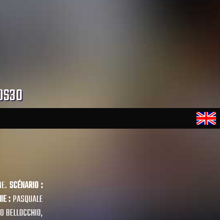
 DS30
NE.
SCÉNARIO :
IE :
PASQUALE
IO BELLOCCHIO,