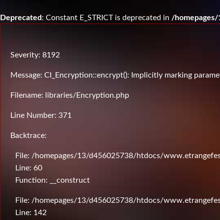
Deprecated
: Constant E_STRICT is deprecated in
/homepages/1
Severity: 8192
Message: CI_Encryption::encrypt(): Implicitly marking paramet
Filename: libraries/Encryption.php
Line Number: 371
Backtrace:
File: /homepages/13/d456025738/htdocs/www.etrangefesti
Line: 60
Function: __construct
File: /homepages/13/d456025738/htdocs/www.etrangefesti
Line: 142