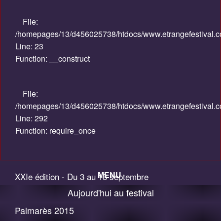
File:
/homepages/13/d456025738/htdocs/www.etrangefestival.com
Line: 23
Function: __construct
File:
/homepages/13/d456025738/htdocs/www.etrangefestival.c
Line: 292
Function: require_once
MENU
XXIe édition - Du 3 au 13 septembre
Aujourd'hui au festival
Accueil
2015
Palmarès 2015
Palmarès / Compétitions