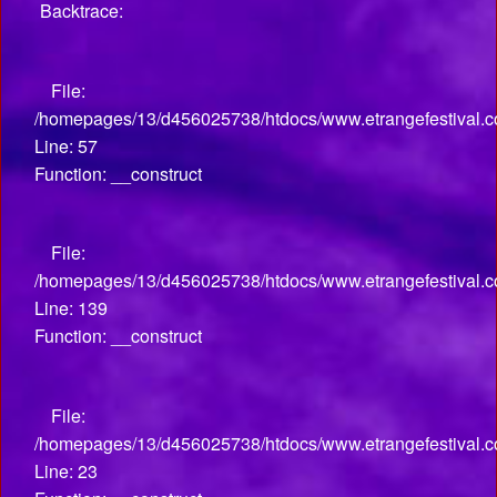
Backtrace:
File:
/homepages/13/d456025738/htdocs/www.etrangefestival.co
Line: 57
Function: __construct
File:
/homepages/13/d456025738/htdocs/www.etrangefestival.co
Line: 139
Function: __construct
File:
/homepages/13/d456025738/htdocs/www.etrangefestival.com
Line: 23