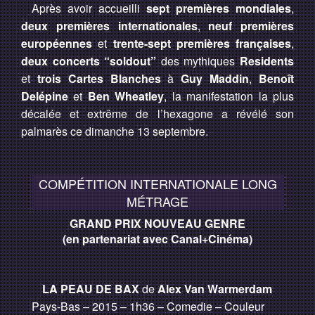
Après avoir accueilli
sept premières mondiales
,
Programme
deux premières internationales
,
neuf premières
européennes
et
trente-sept premières françaises
,
Invités
deux concerts “soldout”
des mythiques
Residents
Expositions
et
trois Cartes Blanches
à
Guy Maddin
,
Benoît
Delépine
et
Ben Wheatley
, la manifestation la plus
Plus d'informations
décalée et extrême de l’hexagone a révélé son
palmarès ce dimanche 13 septembre.
COMPÉTITION INTERNATIONALE LONG
MÉTRAGE
GRAND PRIX NOUVEAU GENRE
(en partenariat avec Canal+Cinéma)
LA PEAU DE BAX
de
Alex Van Warmerdam
Pays-Bas – 2015 – 1h36 – Comedie – Couleur