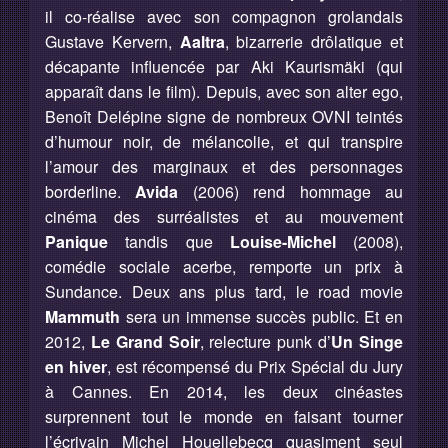
il co-réalise avec son compagnon grolandais
Gustave Kervern,
Aaltra
, bizarrerie drôlatique et
décapante inﬂuencée par Aki Kaurismäki (qui
apparaît dans le ﬁlm). Depuis, avec son alter ego,
Benoît Delépine signe de nombreux OVNI teintés
d’humour noir, de mélancolie, et qui transpire
l’amour des marginaux et des personnages
borderline.
Avida
(2006) rend hommage au
cinéma des surréalistes et au mouvement
Panique
tandis que
Louise-Michel
(2008),
comédie sociale acerbe, remporte un prix à
Sundance. Deux ans plus tard, le road movie
Mammuth
sera un immense succès public. Et en
2012,
Le Grand Soir
, relecture punk d’
Un Singe
en hiver
, est récompensé du Prix Spécial du Jury
à Cannes. En 2014, les deux cinéastes
surprennent tout le monde en faisant tourner
l’écrivain Michel Houellebecq quasiment seul