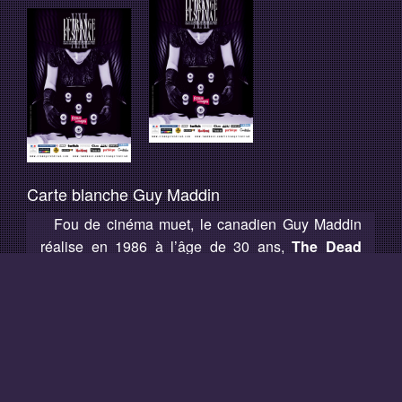
Carte blanche Guy Maddin
Fou de cinéma muet, le canadien Guy Maddin
réalise en 1986 à l’âge de 30 ans,
The Dead
Father
, son premier court métrage, déjà emprunt
de son esthétique proche du rêve éveillé. Deux
ans plus tard, son premier long métrage
Tales
from the Gimli Hospital
l’impose comme un digne
héritier de Lynch et Buñuel, défendu par Ben
Barenholtz, exhumeur cinéphilique qui découvrit