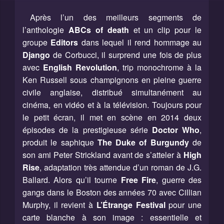
Après l’un des meilleurs segments de
l’anthologie
ABCs of death
et un clip pour le
groupe
Editors
dans lequel il rend hommage au
Django
de Corbucci, il surprend une fois de plus
avec
English Revolution
, trip monochrome à la
Ken Russell sous champignons en pleine guerre
civile anglaise, distribué simultanément au
cinéma, en vidéo et à la télévision. Toujours pour
le petit écran, il met en scène en 2014 deux
épisodes de la prestigieuse série
Doctor Who
,
produit le saphique
The Duke of Burgundy
de
son ami Peter Strickland avant de s’atteler à
High
Rise
, adaptation très attendue d’un roman de J.G.
Ballard. Alors qu’il tourne
Free Fire
, guerre des
gangs dans le Boston des années 70 avec Cillian
Murphy, il revient à
L’Étrange Festival
pour une
carte blanche à son image : essentielle et