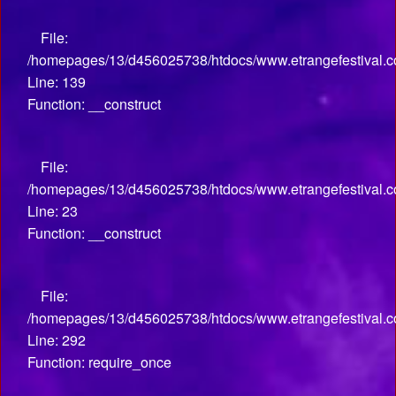
File:
/homepages/13/d456025738/htdocs/www.etrangefestival.co
Line: 139
Function: __construct
File:
/homepages/13/d456025738/htdocs/www.etrangefestival.com
Line: 23
Function: __construct
File:
/homepages/13/d456025738/htdocs/www.etrangefestival.c
Line: 292
Function: require_once