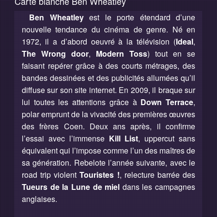
Carte blanche Ben Wheatley
Programme
Ben Wheatley
est le porte étendard d’une
Invités
nouvelle tendance du cinéma de genre. Né en
1972, il a d’abord oeuvré à la télévision (
Ideal
,
Expositions
The Wrong door
,
Modern Toss
) tout en se
Plus d'informations
faisant repérer grâce à des courts métrages, des
bandes dessinées et des publicités allumées qu’il
diffuse sur son site internet. En 2009, il braque sur
lui toutes les attentions grâce à
Down Terrace
,
polar emprunt de la vivacité des premières œuvres
des frères Coen. Deux ans après, il confirme
l’essai avec l’immense
Kill List
, uppercut sans
équivalent qui l’impose comme l’un des maîtres de
sa génération. Rebelote l’année suivante, avec le
road trip violent
Touristes !
, relecture barrée des
Tueurs de la Lune de miel
dans les campagnes
anglaises.