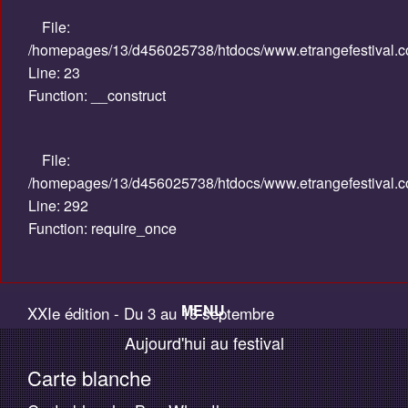
File:
/homepages/13/d456025738/htdocs/www.etrangefestival.com
Line: 23
Function: __construct
File:
/homepages/13/d456025738/htdocs/www.etrangefestival.c
Line: 292
Function: require_once
MENU
XXIe édition - Du 3 au 13 septembre
Aujourd'hui au festival
Accueil
2015
Carte blanche
Palmarès / Compétitions