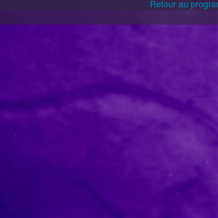
ler cannot be changed after headers have already been sent
Retour au progr
ival.com/clandestiny/application/core/MY_Controller.php
ival.com/clandestiny/application/core/MY_Controller.php
val.com/clandestiny/application/controllers/Film.php