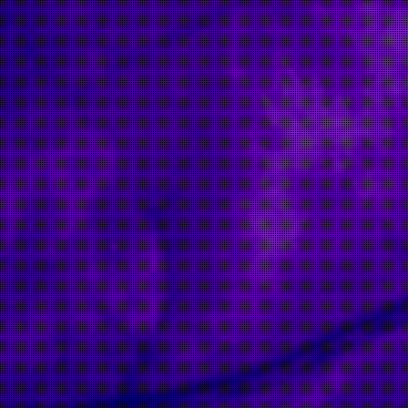
ival.com/clandestiny/application/core/MY_Controller.php
ival.com/clandestiny/application/core/MY_Controller.php
val.com/clandestiny/application/controllers/Film.php
tival.com/clandestiny/index.php