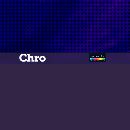
ival.com/clandestiny/application/core/MY_Controller.php
val.com/clandestiny/application/controllers/Film.php
tival.com/clandestiny/index.php
meter $params as nullable is deprecated, the explicit nullable 