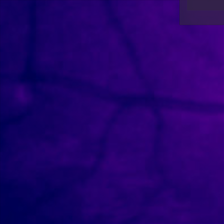
Message: session_set_save_handler(): Session save hand
Filename: Session/Session.php
Line Number: 110
Backtrace:
File: /homepages/13/d456025738/htdocs/www.etrangefest
Line: 57
Function: __construct
File: /homepages/13/d456025738/htdocs/www.etrangefest
Line: 139
Function: __construct
File: /homepages/13/d456025738/htdocs/www.etrangefesti