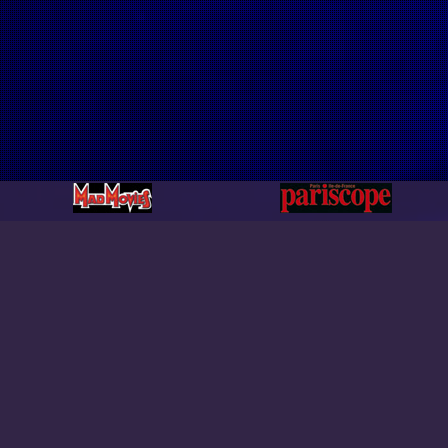
File: /homepages/13/d456025738/htdocs/www.etrangefest
Line: 139
Function: __construct
File: /homepages/13/d456025738/htdocs/www.etrangefesti
Line: 28
Function: __construct
File: /homepages/13/d456025738/htdocs/www.etrangefes
Line: 292
Function: require_once
A PHP Error was encountered
Severity: 8192
Message: CI_Encryption::decrypt(): Implicitly marking para