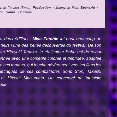
oyuki Tanaka (Sabu).
Production :
Masayuki Mori.
Scénario :
on.
Genre :
Comédie.
 a deux éditions,
Miss Zombie
fut pour beaucoup de
teurs l’une des belles découvertes du festival. De son
om Hiroyuki Tanaka, le réalisateur Sabu est de retour
 année avec une comédie colorée et débridée, adaptée
e ses romans, qui louche sévèrement vers les films les
détraqués de ses compatriotes Sono Sion, Takashi
 et Hitoshi Matsumoto. Un concentré de fantaisie
ique