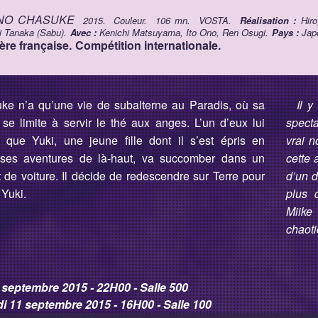
NO CHASUKE
2015.
Couleur.
106 mn.
VOSTA.
Réalisation :
Hir
ival.com/clandestiny/application/core/MY_Controller.php
i Tanaka (Sabu).
Avec :
Kenichi Matsuyama, Ito Ono, Ren Osugi.
Pays :
Jap
ère française.
Compétition internationale.
val.com/clandestiny/application/controllers/Film.php
ke n’a qu’une vie de subalterne au Paradis, où sa
Il y
 se limite à servir le thé aux anges. L’un d’eux lui
specta
 que Yuki, une jeune fille dont il s’est épris en
vrai n
 ses aventures de là-haut, va succomber dans un
cette
tival.com/clandestiny/index.php
 de voiture. Il décide de redescendre sur Terre pour
d’un d
 Yuki.
plus 
Miike
chaot
 septembre 2015 - 22H00 - Salle 500
i 11 septembre 2015 - 16H00 - Salle 100