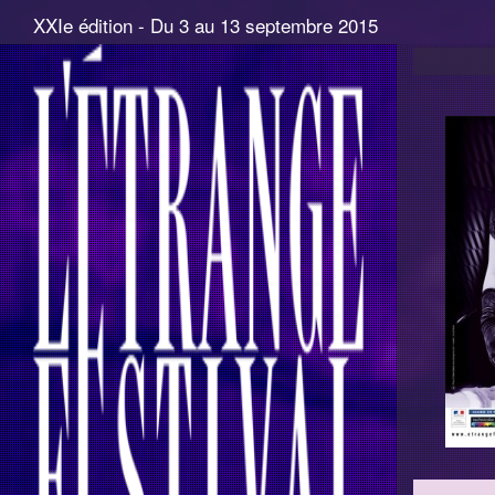
XXIe édition - Du 3 au 13 septembre 2015
Deprecated
: Constant E_STRICT is deprecated in
/homepages
A PHP Error was encountered
Severity: 8192
Message: ini_set(): session.sid_length INI setting is depre
Filename: Session/Session.php
Line Number: 426
Backtrace:
File: /homepages/13/d456025738/htdocs/www.etrangefest
Line: 57
Function: __construct