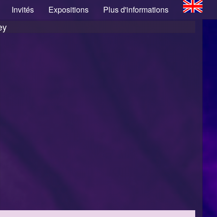
Invités
Expositions
Plus d'informations
iny/system/core/Exceptions.php
on line
76
ey
s