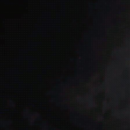
Backtrace:
File: /homepages/13/d456025738/htdocs/www.etrangefest
Line: 57
Function: __construct
File: /homepages/13/d456025738/htdocs/www.etrangefest
Line: 139
Function: __construct
File: /homepages/13/d456025738/htdocs/www.etrangefesti
Line: 28
Function: __construct
File: /homepages/13/d456025738/htdocs/www.etrangefes
Line: 292
Function: require_once