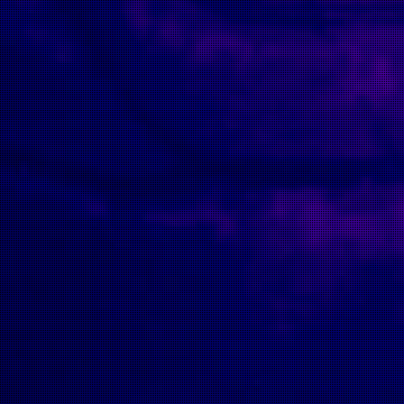
A PHP Error was encountered
Severity: 8192
Message: CI_Encryption::encrypt(): Implicitly marking para
Filename: libraries/Encryption.php
Line Number: 372
Backtrace:
File: /homepages/13/d456025738/htdocs/www.etrangefest
Line: 57
Function: __construct