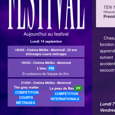
TEN 
File: /homepages/13/d456025738/htdocs/www.etrangefest
Hiroyuk
Line: 139
Premi
Function: __construct
Aujourd'hui au festival
File: /homepages/13/d456025738/htdocs/www.etrangefesti
Chasu
Line: 28
Lundi 14 septembre
fonction
Function: __construct
18H00 - Cinéma Méliès - Montreuil - 20 ans
apprend
d'étranges courts métrages
suivant
File: /homepages/13/d456025738/htdocs/www.etrangefes
19H30 - Cinéma Méliès - Montreuil
accident
Line: 292
L'élan
PM
secourir
En présence de l'équipe du film.
Function: require_once
21H30 - Cinéma Méliès - Montreuil
The grey matter
La peau de Bax
PF
A PHP Error was encountered
COMPÉTITION
COMPÉTITION
COURTS
INTERNATIONALE
Severity: Warning
MÉTRAGES
Lundi 7
Vendred