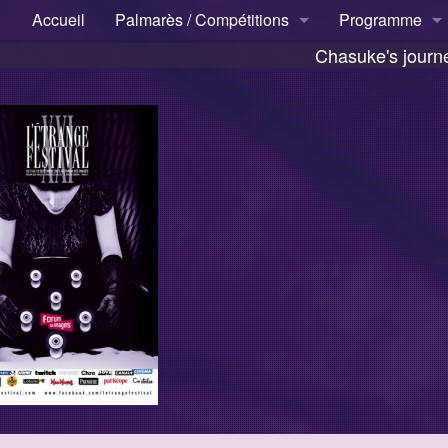
Accueil
Palmarès / Compétitions
Programme
/13/d456025738/htdocs/www.etrangefestival.com/clandest
Chasuke's journ
Compétition internationale
Télécharger
Compétition courts métrages
Programme
Thématiques
cated
Cartes blanche
Événements
ival.com/clandestiny/application/core/MY_Controller.php