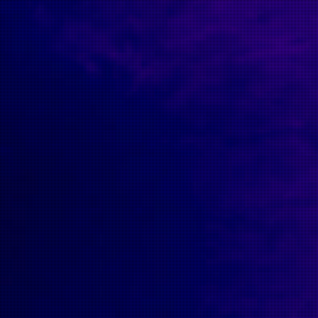
Line: 28
Function: __construct
File: /homepages/13/d456025738/htdocs/www.etrangefes
Line: 292
Function: require_once
A PHP Error was encountered
Severity: Warning
Message: session_start(): Session cannot be started after
Filename: Session/Session.php
Line Number: 137