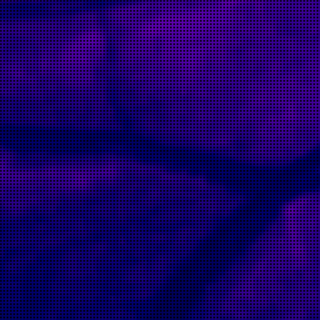
meter $params as nullable is deprecated, the explicit nullable 
ival.com/clandestiny/application/core/MY_Controller.php