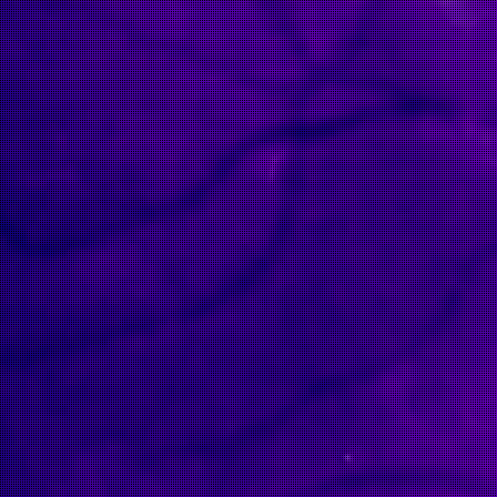
tival.com/clandestiny/index.php
 headers have already been sent