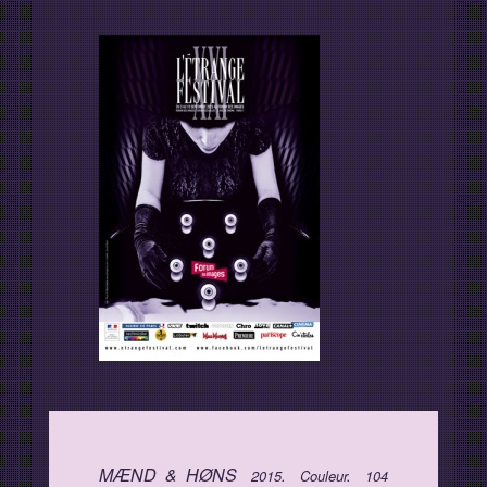
Programme
Invités
Expositions
Plus d'informations
MÆND & HØNS
2015.
Couleur.
104