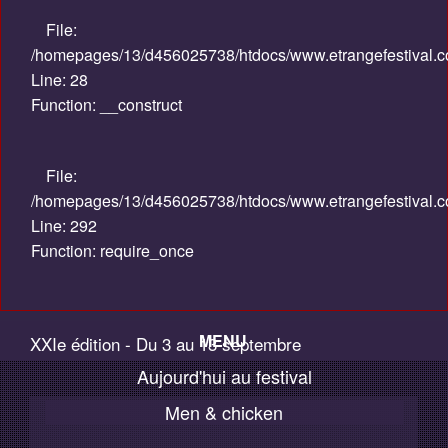
File:
/homepages/13/d456025738/htdocs/www.etrangefestival.com
Line: 28
Function: __construct
File:
/homepages/13/d456025738/htdocs/www.etrangefestival.c
Line: 292
Function: require_once
MENU
XXIe édition - Du 3 au 13 septembre
Aujourd'hui au festival
Accueil
2015
Men & chicken
Palmarès / Compétitions