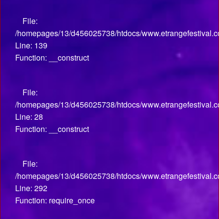
File:
/homepages/13/d456025738/htdocs/www.etrangefestival.co
Line: 139
Function: __construct
File:
/homepages/13/d456025738/htdocs/www.etrangefestival.com
Line: 28
Function: __construct
File:
/homepages/13/d456025738/htdocs/www.etrangefestival.c
Line: 292
Function: require_once