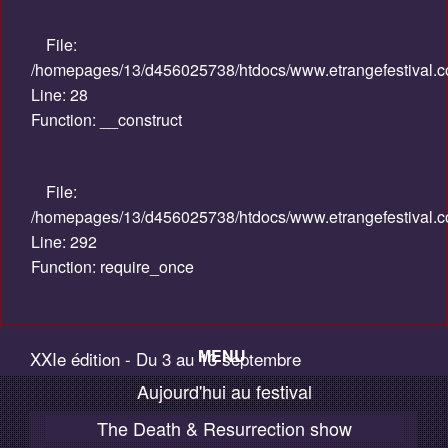
File:
/homepages/13/d456025738/htdocs/www.etrangefestival.com
Line: 28
Function: __construct
File:
/homepages/13/d456025738/htdocs/www.etrangefestival.c
Line: 292
Function: require_once
MENU
XXIe édition - Du 3 au 13 septembre
Aujourd'hui au festival
Accueil
2015
The Death & Resurrection show
Palmarès / Compétitions