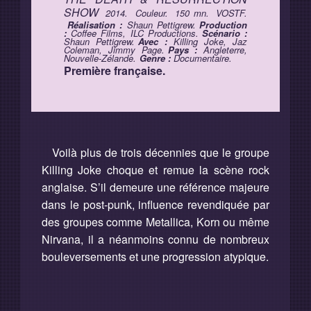
SHOW
2014.
Couleur.
150 mn.
VOSTF.
Réalisation :
Shaun Pettigrew.
Production
:
Coffee Films, ILC Productions.
Scénario :
Shaun Pettigrew.
Avec :
Killing Joke, Jaz
Coleman, Jimmy Page.
Pays :
Angleterre,
Nouvelle-Zélande.
Genre :
Documentaire.
Première française.
Voilà plus de trois décennies que le groupe
Killing Joke choque et remue la scène rock
anglaise. S’il demeure une référence majeure
dans le post-punk, influence revendiquée par
des groupes comme Metallica, Korn ou même
Nirvana, il a néanmoins connu de nombreux
bouleversements et une progression atypique.