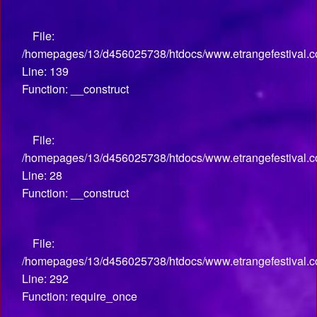
File:
/homepages/13/d456025738/htdocs/www.etrangefestival.co
Line: 139
Function: __construct
File:
/homepages/13/d456025738/htdocs/www.etrangefestival.com
Line: 28
Function: __construct
File:
/homepages/13/d456025738/htdocs/www.etrangefestival.c
Line: 292
Function: require_once