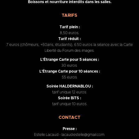
Boissons et nourriture interdits dans les salles.
TARIFS
Tarif plein :
8,50 euros.
Tarif réduit :
7 euros (chômeurs, +60ans, étudiants), 6.50 euros la séance avec la Carte
Liberté du Forum des images.
L'Étrange Carte pour 5 séances :
30 euros.
L'Étrange Carte pour 10 séances :
55 euros.
Soirée HALDERNABLOU :
tarif unique 12 euros.
Soirée BiTS :
tarif unique 10 euros.
CONTACT
Presse :
Estelle Lacaud - lacaud.estelle@gmail.com.