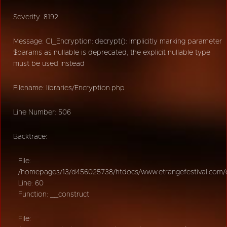
Severity: 8192
Message: CI_Encryption::decrypt(): Implicitly marking parameter
$params as nullable is deprecated, the explicit nullable type
must be used instead
Filename: libraries/Encryption.php
Line Number: 506
Backtrace:
File:
/homepages/13/d456025738/htdocs/www.etrangefestival.com/oy
Line: 60
Function: __construct
File: