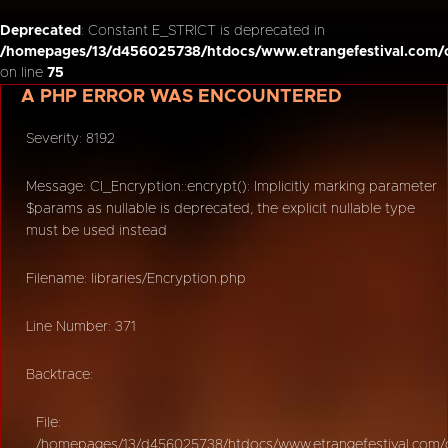
Deprecated
: Constant E_STRICT is deprecated in
/homepages/13/d456025738/htdocs/www.etrangefestival.com/o
on line
75
A PHP ERROR WAS ENCOUNTERED
Severity: 8192
Message: CI_Encryption::encrypt(): Implicitly marking parameter
$params as nullable is deprecated, the explicit nullable type
must be used instead
Filename: libraries/Encryption.php
Line Number: 371
Backtrace:
File:
/homepages/13/d456025738/htdocs/www.etrangefestival.com/oy