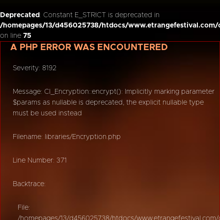
Deprecated
: Constant E_STRICT is deprecated in
/homepages/13/d456025738/htdocs/www.etrangefestival.com/o
on line
75
A PHP ERROR WAS ENCOUNTERED
Severity: 8192
Message: CI_Encryption::encrypt(): Implicitly marking parameter
$params as nullable is deprecated, the explicit nullable type
must be used instead
Filename: libraries/Encryption.php
Line Number: 371
Backtrace:
File:
/homepages/13/d456025738/htdocs/www.etrangefestival.com/oy