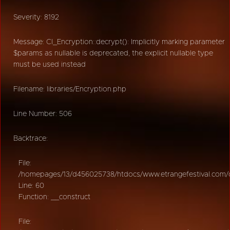
Severity: 8192
Message: CI_Encryption::decrypt(): Implicitly marking parameter
$params as nullable is deprecated, the explicit nullable type
must be used instead
Filename: libraries/Encryption.php
Line Number: 506
Backtrace:
File:
/homepages/13/d456025738/htdocs/www.etrangefestival.com/oy
Line: 60
Function: __construct
File: