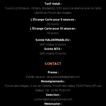
Tarif réduit :
7 euros (chômeurs, +60ans, étudiants), 6.50 euros la séance avec la Carte
Liberté du Forum des images.
L'Étrange Carte pour 5 séances :
30 euros.
L'Étrange Carte pour 10 séances :
55 euros.
Soirée HALDERNABLOU :
tarif unique 12 euros.
Soirée BiTS :
tarif unique 10 euros.
CONTACT
Presse :
Estelle Lacaud - lacaud.estelle@gmail.com.
Renseignements :
Forum des images, 2 rue du Cinéma, Forum des Halles 75001 Paris (M° Les
Halles). Tél : 01 44 76 63 00.
Selection :
contact@etrangefestival.com
Webmaster :