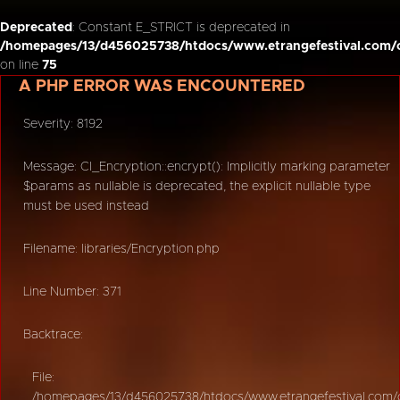
Deprecated
: Constant E_STRICT is deprecated in
/homepages/13/d456025738/htdocs/www.etrangefestival.com/o
on line
75
A PHP ERROR WAS ENCOUNTERED
Severity: 8192
Message: CI_Encryption::encrypt(): Implicitly marking parameter
$params as nullable is deprecated, the explicit nullable type
must be used instead
Filename: libraries/Encryption.php
Line Number: 371
Backtrace:
File:
/homepages/13/d456025738/htdocs/www.etrangefestival.com/oy