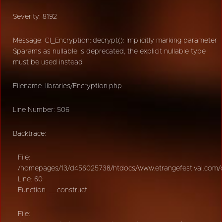
Severity: 8192
Message: CI_Encryption::decrypt(): Implicitly marking parameter
$params as nullable is deprecated, the explicit nullable type
must be used instead
Filename: libraries/Encryption.php
Line Number: 506
Backtrace:
File:
/homepages/13/d456025738/htdocs/www.etrangefestival.com/oy
Line: 60
Function: __construct
File: