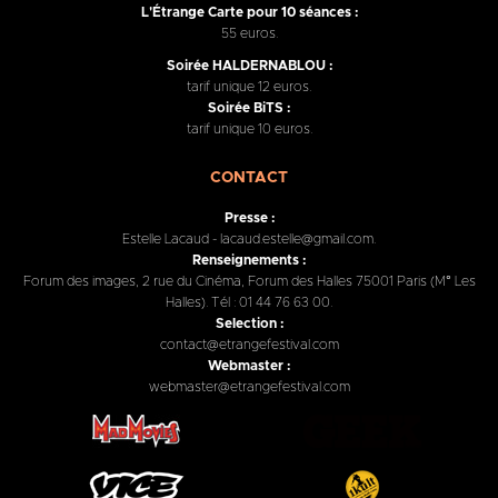
L'Étrange Carte pour 10 séances :
55 euros.
Soirée HALDERNABLOU :
tarif unique 12 euros.
Soirée BiTS :
tarif unique 10 euros.
CONTACT
Presse :
Estelle Lacaud - lacaud.estelle@gmail.com.
Renseignements :
Forum des images, 2 rue du Cinéma, Forum des Halles 75001 Paris (M° Les
Halles). Tél : 01 44 76 63 00.
Selection :
contact@etrangefestival.com
Webmaster :
webmaster@etrangefestival.com