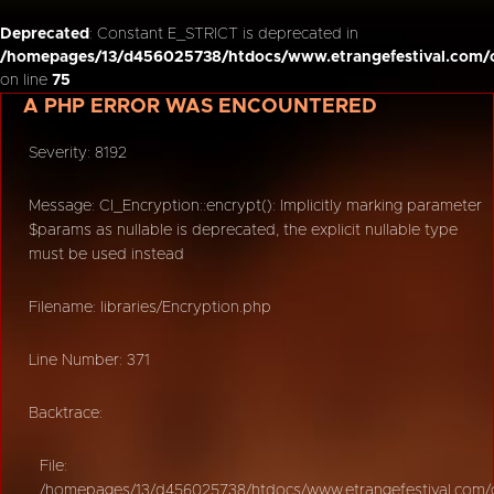
Deprecated
: Constant E_STRICT is deprecated in
/homepages/13/d456025738/htdocs/www.etrangefestival.com/o
on line
75
A PHP ERROR WAS ENCOUNTERED
Severity: 8192
Message: CI_Encryption::encrypt(): Implicitly marking parameter
$params as nullable is deprecated, the explicit nullable type
must be used instead
Filename: libraries/Encryption.php
Line Number: 371
Backtrace:
File:
/homepages/13/d456025738/htdocs/www.etrangefestival.com/oy