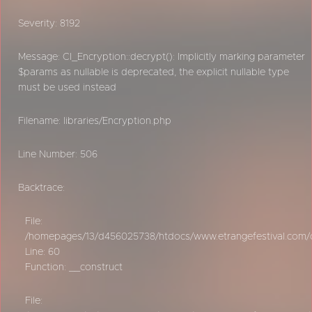
Severity: 8192
Message: CI_Encryption::decrypt(): Implicitly marking parameter
$params as nullable is deprecated, the explicit nullable type
must be used instead
Filename: libraries/Encryption.php
Line Number: 506
Backtrace:
File:
/homepages/13/d456025738/htdocs/www.etrangefestival.com/oy
Line: 60
Function: __construct
File: