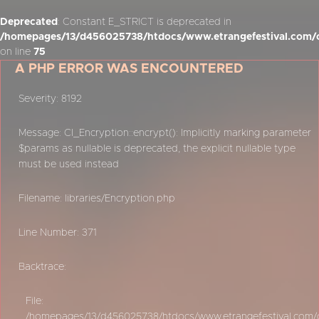
Deprecated
: Constant E_STRICT is deprecated in
/homepages/13/d456025738/htdocs/www.etrangefestival.com/o
on line
75
A PHP ERROR WAS ENCOUNTERED
Severity: 8192
Message: CI_Encryption::encrypt(): Implicitly marking parameter
$params as nullable is deprecated, the explicit nullable type
must be used instead
Filename: libraries/Encryption.php
Line Number: 371
Backtrace:
File:
/homepages/13/d456025738/htdocs/www.etrangefestival.com/oy