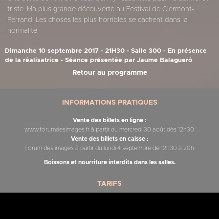
triste. Ma plus grande découverte au Festival de Clermont-
Ferrand. Les choses les plus horribles se cachent dans la
normalité.
Dimanche 10 septembre 2017 - 21H30 - Salle 300 - En présence
de la réalisatrice - Séance présentée par Jaume Balagueró
Retour au programme
INFORMATIONS PRATIQUES
Vente des billets en ligne :
www.forumdesimages.fr à partir du mercredi 30 août dès 12h30.
Vente des billets en caisse :
Forum des images à partir du lundi 4 septembre de 12h30 à 20h.
Boissons et nourriture interdits dans les salles.
TARIFS
Tarif plein :
8,50 euros.