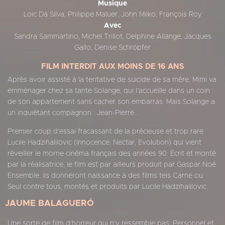
Musique
Loic Da Silva, Philippe Maluer, John Milko, François Roy
Avec
Sandra Sammartino, Michel Trillot, Delphine Allange, Jacques
Gallo, Denise Schröpfer
FILM INTERDIT AUX MOINS DE 16 ANS
Après avoir assisté à la tentative de suicide de sa mère, Mimi va
emménager chez sa tante Solange, qui l’accueille dans un coin
de son appartement sans cacher son embarras. Mais Solange a
un inquiétant compagnon : Jean-Pierre...
Premier coup d’essai fracassant de la précieuse et trop rare
Lucile Hadzihalilovic (Innocence, Nectar, Evolution) qui vient
réveiller le morne cinéma français des années 90. Écrit et monté
par la réalisatrice, le film est par ailleurs produit par Gaspar Noé.
Ensemble, ils donneront naissance à des films tels Carne ou
Seul contre tous, montés et produits par Lucile Hadzihalilovic.
JAUME BALAGUERÓ
Une sorte de film d’horreur qui n’y ressemble pas. Personnel et