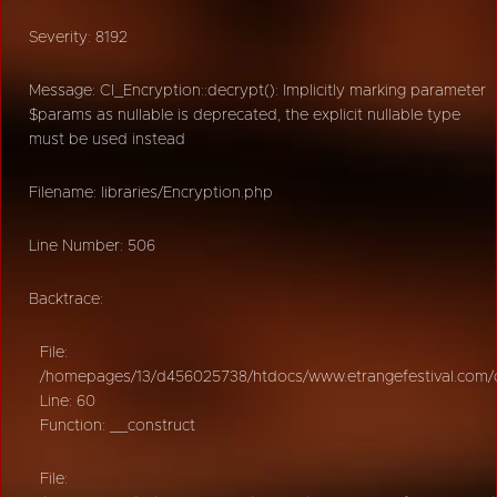
Severity: 8192
Message: CI_Encryption::decrypt(): Implicitly marking parameter
$params as nullable is deprecated, the explicit nullable type
must be used instead
Filename: libraries/Encryption.php
Line Number: 506
Backtrace:
File:
/homepages/13/d456025738/htdocs/www.etrangefestival.com/oy
Line: 60
Function: __construct
File: