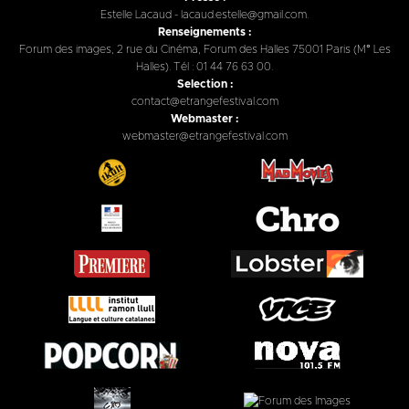
Estelle Lacaud - lacaud.estelle@gmail.com.
Renseignements :
Forum des images, 2 rue du Cinéma, Forum des Halles 75001 Paris (M° Les
Halles). Tél : 01 44 76 63 00.
Selection :
contact@etrangefestival.com
Webmaster :
webmaster@etrangefestival.com