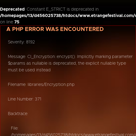
Deprecated
: Constant E_STRICT is deprecated in
/homepages/13/d456025738/htdocs/www.etrangefestival.com/o
on line
75
A PHP ERROR WAS ENCOUNTERED
Severity: 8192
Message: CI_Encryption::encrypt(): Implicitly marking parameter
$params as nullable is deprecated, the explicit nullable type
must be used instead
Filename: libraries/Encryption.php
Line Number: 371
Backtrace:
File:
/homepages/13/d456025738/htdocs/www.etrangefestival.com/oy