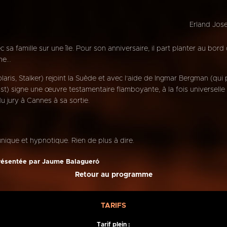
Erland Jose
vec sa famille sur une île. Pour son anniversaire, il part planter au bo
e...
aris, Stalker) rejoint la Suède et avec l’aide de Ingmar Bergman (qui p
st) signe une œuvre testamentaire flamboyante, à la fois universell
u jury à Cannes à sa sortie.
nique et hypnotique. Rien de plus à dire.
présentée par Jaume Balagueró
Retour au programme
TARIFS
Tarif plein :