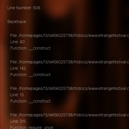
Line Number: 506
Backtrace:
File: /homepages/13/d456025738/htdocs/www.etrangefestival.c
Line: 60
Function: __construct
File: /homepages/13/d456025738/htdocs/www.etrangefestival.c
Line: 142
Function: __construct
File: /homepages/13/d456025738/htdocs/www.etrangefestival.co
Line: 13
Function: __construct
File: /homepages/13/d456025738/htdocs/www.etrangefestival.
Line: 315
Function: require_once