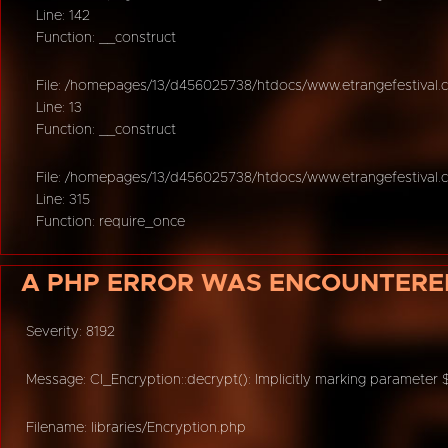
Line: 142
Function: __construct
File: /homepages/13/d456025738/htdocs/www.etrangefestival.co
Line: 13
Function: __construct
File: /homepages/13/d456025738/htdocs/www.etrangefestival.
Line: 315
Function: require_once
A PHP ERROR WAS ENCOUNTERE
Severity: 8192
Message: CI_Encryption::decrypt(): Implicitly marking parameter 
Filename: libraries/Encryption.php