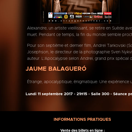
Alexandre, un artiste vieillissant, se retire en Suède a
muet. Pendant ce temps, la fin du monde semble proch
Pour son septième et dernier film, Andreï Tarkovski (Sol
Josephson, le directeur de la photographie Sven Nykvi
auteur. L’Apocalypse selon Andreï, grand prix spécial d
JAUME BALAGUERÓ
Étrange, apocalyptique, énigmatique. Une expérience u
Lundi 11 septembre 2017 - 21H15 - Salle 300 - Séance 
INFORMATIONS PRATIQUES
Vente des billets en ligne :