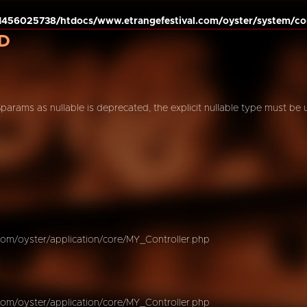
456025738/htdocs/www.etrangefestival.com/oyster/system/co
D
$params as nullable is deprecated, the explicit nullable type must be
om/oyster/application/core/MY_Controller.php
om/oyster/application/core/MY_Controller.php