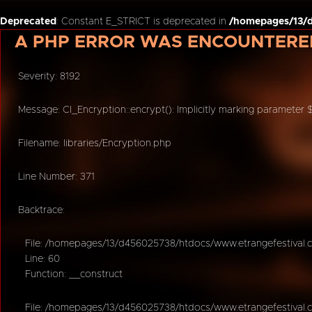
Deprecated
: Constant E_STRICT is deprecated in
/homepages/13/d
A PHP ERROR WAS ENCOUNTERE
Severity: 8192
Message: CI_Encryption::encrypt(): Implicitly marking parameter 
Filename: libraries/Encryption.php
Line Number: 371
Backtrace:
File: /homepages/13/d456025738/htdocs/www.etrangefestival.c
Line: 60
Function: __construct
File: /homepages/13/d456025738/htdocs/www.etrangefestival.c