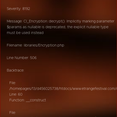
Severity: 8192
Message: CI_Encryption::decrypt(): Implicitly marking parameter
$params as nullable is deprecated, the explicit nullable type
must be used instead
Filename: libraries/Encryption.php
Line Number: 506
Backtrace:
File:
/homepages/13/d456025738/htdocs/www.etrangefestival.com/oy
Line: 60
Function: __construct
File: