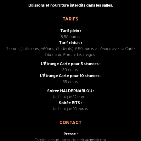
Boissons et nourriture interdits dans les salles.
TARIFS
Tarif plein :
8,50 euros.
Tarif réduit :
7 euros (chômeurs, +60ans, étudiants), 6.50 euros la séance avec la Carte
Liberté du Forum des images.
L'Étrange Carte pour 5 séances :
30 euros.
L'Étrange Carte pour 10 séances :
55 euros.
Soirée HALDERNABLOU :
tarif unique 12 euros.
Soirée BiTS :
tarif unique 10 euros.
CONTACT
Presse :
Estelle Lacaud - lacaud.estelle@gmail.com.