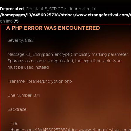
Deprecated
: Constant E_STRICT is deprecated in
/homepages/13/d456025738/htdocs/www.etrangefestival.com/o
on line
75
A PHP ERROR WAS ENCOUNTERED
Severity: 8192
Message: CI_Encryption::encrypt(): Implicitly marking parameter
$params as nullable is deprecated, the explicit nullable type
must be used instead
Filename: libraries/Encryption.php
Line Number: 371
Backtrace:
File:
/homepages/13/d456025738/htdocs/www.etrangefestival.com/oy