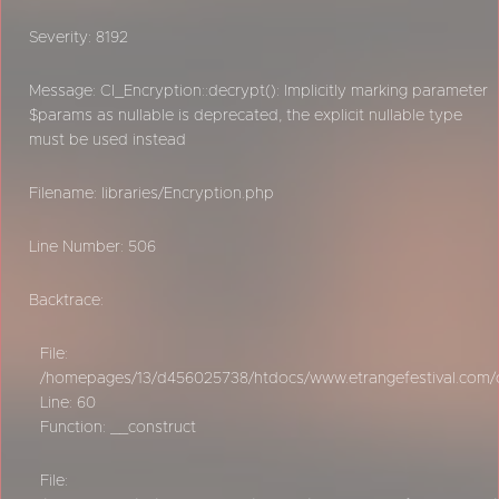
Severity: 8192
Message: CI_Encryption::decrypt(): Implicitly marking parameter
$params as nullable is deprecated, the explicit nullable type
must be used instead
Filename: libraries/Encryption.php
Line Number: 506
Backtrace:
File:
/homepages/13/d456025738/htdocs/www.etrangefestival.com/oy
Line: 60
Function: __construct
File: