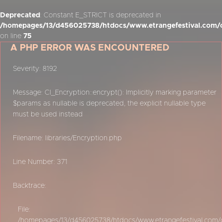
Deprecated
: Constant E_STRICT is deprecated in
/homepages/13/d456025738/htdocs/www.etrangefestival.com/o
on line
75
A PHP ERROR WAS ENCOUNTERED
Severity: 8192
Message: CI_Encryption::encrypt(): Implicitly marking parameter
$params as nullable is deprecated, the explicit nullable type
must be used instead
Filename: libraries/Encryption.php
Line Number: 371
Backtrace:
File:
/homepages/13/d456025738/htdocs/www.etrangefestival.com/oy