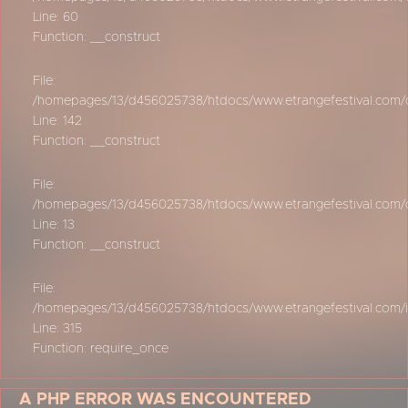
Line: 60
Function: __construct
File:
/homepages/13/d456025738/htdocs/www.etrangefestival.com/oy
Line: 142
Function: __construct
File:
/homepages/13/d456025738/htdocs/www.etrangefestival.com/oys
Line: 13
Function: __construct
File:
/homepages/13/d456025738/htdocs/www.etrangefestival.com/
Line: 315
Function: require_once
A PHP ERROR WAS ENCOUNTERED