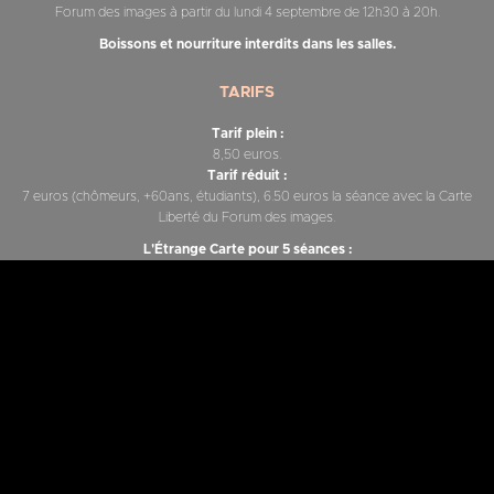
Forum des images à partir du lundi 4 septembre de 12h30 à 20h.
Boissons et nourriture interdits dans les salles.
TARIFS
Tarif plein :
8,50 euros.
Tarif réduit :
7 euros (chômeurs, +60ans, étudiants), 6.50 euros la séance avec la Carte
Liberté du Forum des images.
L'Étrange Carte pour 5 séances :
30 euros.
L'Étrange Carte pour 10 séances :
55 euros.
Soirée HALDERNABLOU :
tarif unique 12 euros.
Soirée BiTS :
tarif unique 10 euros.
CONTACT