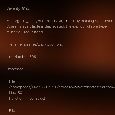
Severity: 8192
Message: CI_Encryption::decrypt(): Implicitly marking parameter
$params as nullable is deprecated, the explicit nullable type
must be used instead
Filename: libraries/Encryption.php
Line Number: 506
Backtrace:
File:
/homepages/13/d456025738/htdocs/www.etrangefestival.com/oy
Line: 60
Function: __construct
File: