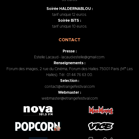
Soirée HALDERNABLOU :
tarif unique 12 euros.
Soirée BiTS :
tarif unique 10 euros.
CONTACT
Presse :
Estelle Lacaud - lacaud.estelle@gmail.com.
Renseignements :
Forum des images, 2 rue du Cinéma, Forum des Halles 75001 Paris (M° Les
Halles). Tél : 01 44 76 63 00.
Selection :
contact@etrangefestival.com
Webmaster :
webmaster@etrangefestival.com