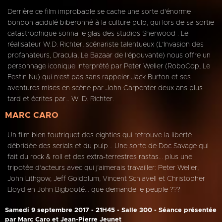
Derrière ce film improbable se cache une sorte d’énorme
bonbon acidulé biberonné à la culture pulp, qui lors de sa sortie
catastrophique sonna le glas des studios Sherwood . Le
réalisateur W.D. Richter, scénariste talentueux (L’Invasion des
profanateurs, Dracula, Le Bazaar de l'épouvante) nous offre un
personnage iconique interprété par Peter Weller (RoboCop, Le
Festin Nu) qui n’est pas sans rappeler Jack Burton et ses
aventures mises en scène par John Carpenter deux ans plus
tard et écrites par… W. D. Richter.
MARC CARO
Un film bien foutriquet des eighties qui retrouve la liberté
débridée des serials et du pulp... Une sorte de Doc Savage qui
fait du rock & roll et des extra-terrestres rastas... plus une
tripotée d’acteurs avec qui j’aimerais travailler: Peter Weller,
John Lithgow, Jeff Goldblum, Vincent Schiavell et Christopher
Lloyd en John Bigbooté... que demande le peuple ???
Samedi 9 septembre 2017 - 21H45 - Salle 300 - Séance présentée
par Marc Caro et Jean-Pierre Jeunet