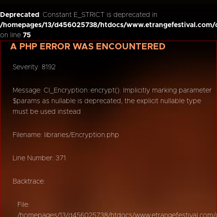
Deprecated
: Constant E_STRICT is deprecated in
/homepages/13/d456025738/htdocs/www.etrangefestival.com/o
on line
75
A PHP ERROR WAS ENCOUNTERED
Severity: 8192
Message: CI_Encryption::encrypt(): Implicitly marking parameter
$params as nullable is deprecated, the explicit nullable type
must be used instead
Filename: libraries/Encryption.php
Line Number: 371
Backtrace:
File:
/homepages/13/d456025738/htdocs/www.etrangefestival.com/oy