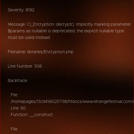
Severity: 8192
Message: CI_Encryption::decrypt(): Implicitly marking parameter
$params as nullable is deprecated, the explicit nullable type
must be used instead
Filename: libraries/Encryption.php
Line Number: 506
Backtrace:
File:
/homepages/13/d456025738/htdocs/www.etrangefestival.com/oy
Line: 60
Function: __construct
File: