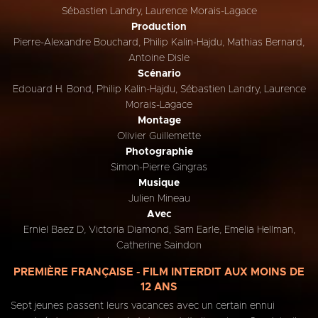
Sébastien Landry, Laurence Morais-Lagace
Production
Pierre-Alexandre Bouchard, Philip Kalin-Hajdu, Mathias Bernard,
Antoine Disle
Scénario
Edouard H. Bond, Philip Kalin-Hajdu, Sébastien Landry, Laurence
Morais-Lagace
Montage
Olivier Guillemette
Photographie
Simon-Pierre Gingras
Musique
Julien Mineau
Avec
Erniel Baez D, Victoria Diamond, Sam Earle, Emelia Hellman,
Catherine Saindon
PREMIÈRE FRANÇAISE - FILM INTERDIT AUX MOINS DE
12 ANS
Sept jeunes passent leurs vacances avec un certain ennui