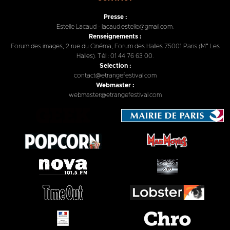
Presse :
Estelle Lacaud - lacaud.estelle@gmail.com.
Renseignements :
Forum des images, 2 rue du Cinéma, Forum des Halles 75001 Paris (M° Les
Halles). Tél : 01 44 76 63 00.
Selection :
contact@etrangefestival.com
Webmaster :
webmaster@etrangefestival.com