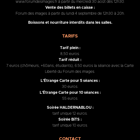
www.forumdesimages.fr à partir du mercredi 30 août dès 12h30.
Vente des billets en caisse :
Forum des images à partir du lundi 4 septembre de 12h30 à 20h.
Boissons et nourriture interdits dans les salles.
TARIFS
Tarif plein :
8,50 euros.
Tarif réduit :
7 euros (chômeurs, +60ans, étudiants), 6.50 euros la séance avec la Carte
Liberté du Forum des images.
L'Étrange Carte pour 5 séances :
30 euros.
L'Étrange Carte pour 10 séances :
55 euros.
Soirée HALDERNABLOU :
tarif unique 12 euros.
Soirée BiTS :
tarif unique 10 euros.
CONTACT