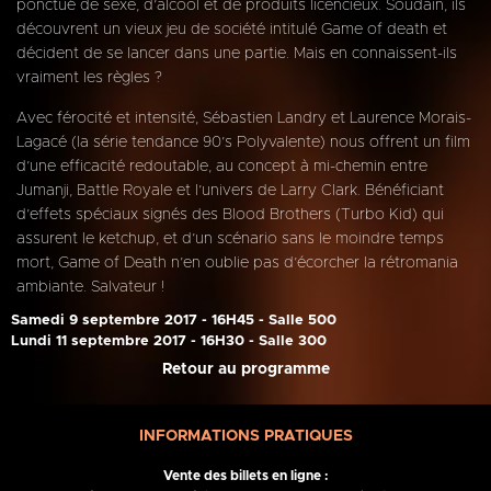
ponctué de sexe, d’alcool et de produits licencieux. Soudain, ils
découvrent un vieux jeu de société intitulé Game of death et
décident de se lancer dans une partie. Mais en connaissent-ils
vraiment les règles ?
Avec férocité et intensité, Sébastien Landry et Laurence Morais-
Lagacé (la série tendance 90’s Polyvalente) nous offrent un film
d’une efficacité redoutable, au concept à mi-chemin entre
Jumanji, Battle Royale et l’univers de Larry Clark. Bénéficiant
d’effets spéciaux signés des Blood Brothers (Turbo Kid) qui
assurent le ketchup, et d’un scénario sans le moindre temps
mort, Game of Death n’en oublie pas d’écorcher la rétromania
ambiante. Salvateur !
Samedi 9 septembre 2017 - 16H45 - Salle 500
Lundi 11 septembre 2017 - 16H30 - Salle 300
Retour au programme
INFORMATIONS PRATIQUES
Vente des billets en ligne :