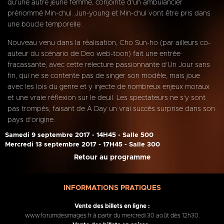
qu’une autre jeune femme, conjointe d’un ambulancier
prénommé Min-chul. Jun-young et Min-chul vont être pris dans
une boucle temporelle.
Nouveau venu dans la réalisation, Cho Sun-ho (par ailleurs co-
auteur du scénario de Deo web-toon) fait une entrée
fracassante, avec cette relecture passionnante d’Un Jour sans
fin, qui ne se contente pas de singer son modèle, mais joue
avec les lois du genre et y injecte de nombreux enjeux moraux
et une vraie réflexion sur le deuil. Les spectateurs ne s’y sont
pas trompés, faisant de A Day un vrai succès surprise dans son
pays d’origine.
Samedi 9 septembre 2017 - 14H45 - Salle 500
Mercredi 13 septembre 2017 - 17H45 - Salle 300
Retour au programme
INFORMATIONS PRATIQUES
Vente des billets en ligne :
www.forumdesimages.fr à partir du mercredi 30 août dès 12h30.