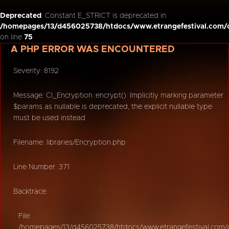
Deprecated
: Constant E_STRICT is deprecated in
/homepages/13/d456025738/htdocs/www.etrangefestival.com/o
on line
75
A PHP ERROR WAS ENCOUNTERED
Severity: 8192
Message: CI_Encryption::encrypt(): Implicitly marking parameter
$params as nullable is deprecated, the explicit nullable type
must be used instead
Filename: libraries/Encryption.php
Line Number: 371
Backtrace:
File:
/homepages/13/d456025738/htdocs/www.etrangefestival.com/oy