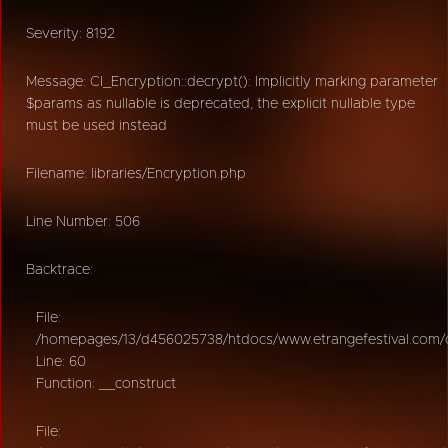
Severity: 8192
Message: CI_Encryption::decrypt(): Implicitly marking parameter
$params as nullable is deprecated, the explicit nullable type
must be used instead
Filename: libraries/Encryption.php
Line Number: 506
Backtrace:
File:
/homepages/13/d456025738/htdocs/www.etrangefestival.com/oy
Line: 60
Function: __construct
File: