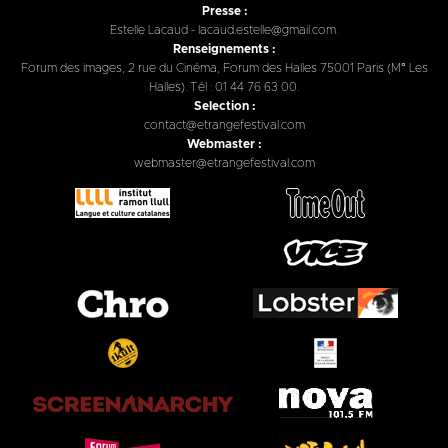
Presse :
Estelle Lacaud - lacaud.estelle@gmail.com.
Renseignements :
Forum des images, 2 rue du Cinéma, Forum des Halles 75001 Paris (M° Les
Halles). Tél : 01 44 76 63 00.
Selection :
contact@etrangefestival.com
Webmaster :
webmaster@etrangefestival.com